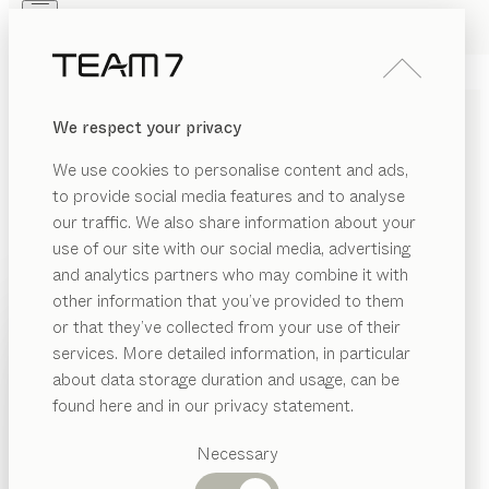
Skip to main content
Skip to page footer
PRODUKTE
INSPIRATION
ÜBER UNS
We respect your privacy
HÄNDLER
home entertainment
TV-
We use cookies to personalise content and ads,
MÖBEL
to provide social media features and to analyse
our traffic. We also share information about your
von
Sebastian Desch
use of our site with our social media, advertising
and analytics partners who may combine it with
Diese sorgfältig entwickelte Möbelserie erfüllt alle
other information that you’ve provided to them
PRODUKTE
Anforderungen moderner Unterhaltungselektronik und
or that they’ve collected from your use of their
unterstützt mit einem Korpus aus Naturholz die
services. More detailed information, in particular
INSPIRATION
optimale Klangentwicklung. Integriert in eine
Vorgeschlagene
about data storage duration and usage, can be
Kategorien
Wohnwand oder als Einzelmöbel.
ÜBER UNS
found here and in our privacy statement.
HÄNDLER FINDEN
Esstische
HÄNDLER
Küchen
Necessary
Regale
HOLZARTEN
Betten