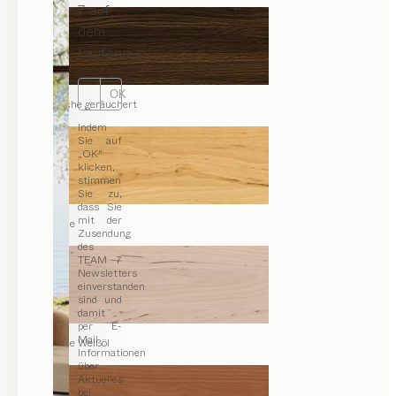
7 auf
dem
Laufenden.
OK
Eiche geräuchert
Indem
Sie auf
„OK“
klicken,
stimmen
Sie zu,
dass Sie
mit der
Erle
Zusendung
des
TEAM 7
Newsletters
einverstanden
sind und
damit
per E-
Mail
Erle Weißöl
Informationen
über
Aktuelles
bei