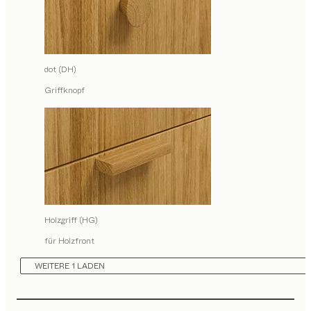
dot (DH)
Griffknopf
Holzgriff (HG)
für Holzfront
WEITERE 1 LADEN