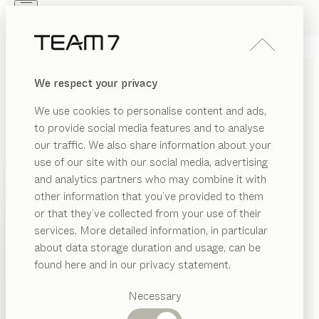
Skip to main content
Skip to page footer
PRODOTTI
ISPIRAZIONI
CHI SIAMO
We respect your privacy
RIVENDITORI
CREDENZE
nox
We use cookies to personalise content and ads,
di
Jacob Strobel
to provide social media features and to analyse
our traffic. We also share information about your
use of our site with our social media, advertising
nox, con i suoi spessori importanti, celebra la bellezza
and analytics partners who may combine it with
del legno. Linee precise e dettagli artigianali
other information that you’ve provided to them
sottolineano la qualità della lavorazione tradizionale. Le
PRODOTTI
or that they’ve collected from your use of their
madie nox offrono versatilità, variabilità e
services. More detailed information, in particular
ISPIRAZIONI
personalizzazione.
Categorie
about data storage duration and usage, can be
TROVA RIVENDITORE
suggerite
CHI SIAMO
found here and in our privacy statement.
Tavoli
ESSENZE
RIVENDITORI
pranzo
Necessary
Cucine
Librerie