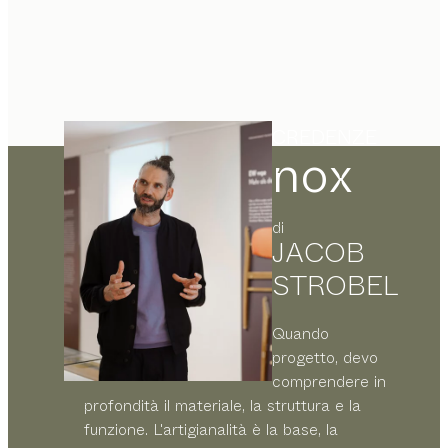
CREDENZE
nox
di
JACOB
STROBEL
Quando
progetto, devo
comprendere in
profondità il materiale, la struttura e la
funzione. L'artigianalità è la base, la