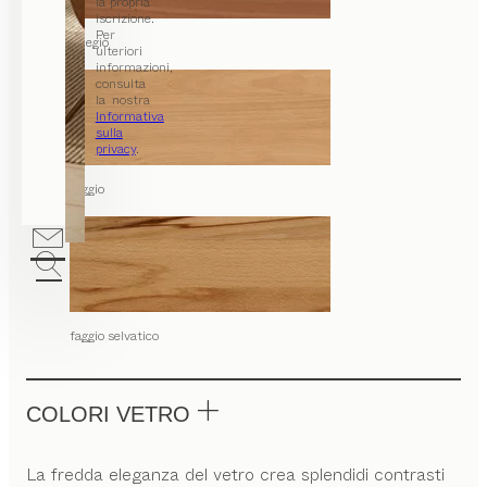
la propria
iscrizione.
Per
ciliegio
ulteriori
informazioni,
consulta
la nostra
Informativa
sulla
privacy
.
faggio
faggio selvatico
COLORI VETRO
La fredda eleganza del vetro crea splendidi contrasti