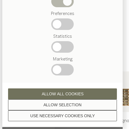
Se non diversamente indicato, tutte le superfici in
Letti
legno sono trattate con olio naturale.
Preferences
Ricerche
frequenti
Artigianalità
Statistics
Austriaca
Interior
Design
noce
TEAM
7
Marketing
Welt
noce selvatico
ALLOW ALL COOKIES
ALLOW SELECTION
USE NECESSARY COOKIES ONLY
tavolo
nya
sedia
nya
libreria
filign
rovere