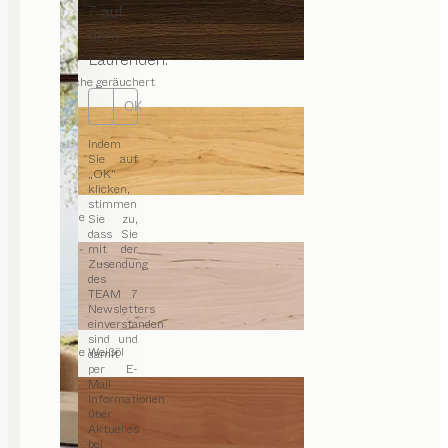
7 auf
dem
Laufenden.
Eiche geräuchert
OK
Indem
Sie auf
„OK“
klicken,
stimmen
Erle
Sie zu,
dass Sie
mit der
Zusendung
des
TEAM 7
Newsletters
einverstanden
sind und
Erle Weißöl
damit
per E-
Mail
Informationen
über
Aktuelles
bei