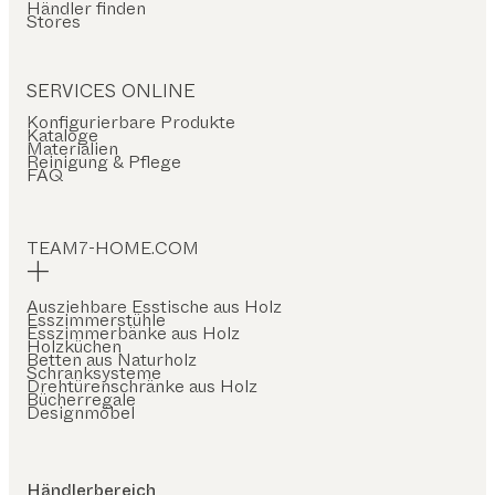
Händler finden
Stores
SERVICES ONLINE
Konfigurierbare Produkte
Kataloge
Materialien
Reinigung & Pflege
FAQ
TEAM7-HOME.COM
Ausziehbare Esstische aus Holz
Esszimmerstühle
Esszimmerbänke aus Holz
Holzküchen
Betten aus Naturholz
Schranksysteme
Drehtürenschränke aus Holz
Bücherregale
Designmöbel
Händlerbereich