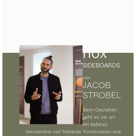
nox
SIDEBOARDS
von
JACOB
STROBEL
Beim Gestalten
geht es mir um
ein tieferes
Verständnis von Material, Konstruktion und