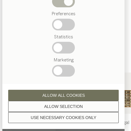
Wenn nicht anders angeführt, werden alle
Abverkauf
Holzoberflächen mit reinem Naturöl veredelt.
Preferences
Beliebte
Begriffe
Österreichisches
Statistics
Handwerk
Interior
Design
Nussbaum
TEAM
7
Marketing
Welt
Nussbaum Wild
ALLOW ALL COOKIES
ALLOW SELECTION
USE NECESSARY COOKIES ONLY
nya
Tisch
nya
Stuhl
filigno
Regal
Eiche