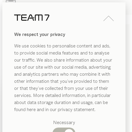
Skip to main content
Skip to page footer
PRODUKTE
INSPIRATION
ÜBER UNS
We respect your privacy
HÄNDLER
nox
SIDEBOARDS
We use cookies to personalise content and ads,
von
to provide social media features and to analyse
Jacob Strobel
our traffic. We also share information about your
use of our site with our social media, advertising
nox zelebriert mit markanten Materialstärken die
and analytics partners who may combine it with
Schönheit von Holz. Präzise Linien und handwerkliche
other information that you’ve provided to them
Details betonen die hohe Qualität der traditionellen
PRODUKTE
or that they’ve collected from your use of their
Verarbeitung. Reich an Varianten bieten nox
services. More detailed information, in particular
INSPIRATION
Sideboards individuelle Vielfalt.
Vorgeschlagene
about data storage duration and usage, can be
HÄNDLER FINDEN
Kategorien
ÜBER UNS
found here and in our privacy statement.
Esstische
HOLZARTEN
HÄNDLER
Küchen
Necessary
Regale
Betten