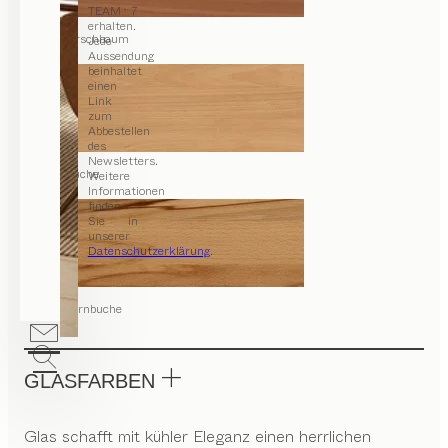
TEAM 7
erhalten.
Kirschbaum
Jede
Aussendung
beinhaltet
einen
Link
zum
Abbestellen
des
Newsletters.
Buche
Weitere
Informationen
finden
Sie in
unserer
Datenschutzerklärung
.
Kernbuche
GLASFARBEN
Glas schafft mit kühler Eleganz einen herrlichen