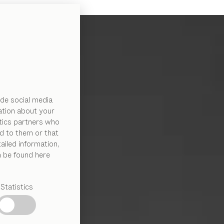
de social media
ation about your
ytics partners who
d to them or that
ailed information,
n be found here
Statistics