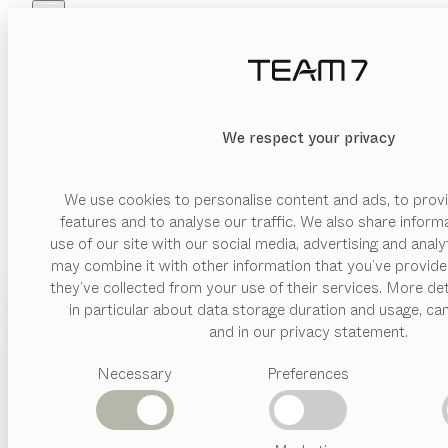
Skip to main content
Skip to page footer
PRODUKTE
INSPIRATION
ÜBER UNS
HÄNDLER
We respect your privacy
We use cookies to personalise content and ads, to provi
features and to analyse our traffic. We also share inform
use of our site with our social media, advertising and anal
may combine it with other information that you’ve provide
PRODUKTE
they’ve collected from your use of their services. More det
in particular about data storage duration and usage, ca
INSPIRATION
Vorgeschlagene
and in our privacy statement.
Kategorien
ÜBER UNS
Necessary
Preferences
Esstische
Küchen
HÄNDLER
Regale
Betten
Abverkauf