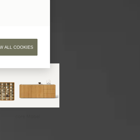
W ALL COOKIES
core
Möbel