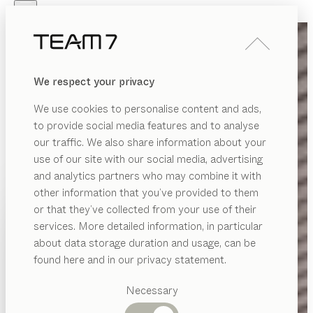
Skip to main content
Skip to page footer
PRODUKTE
INSPIRATION
ÜBER UNS
We respect your privacy
HÄNDLER
We use cookies to personalise content and ads,
to provide social media features and to analyse
our traffic. We also share information about your
use of our site with our social media, advertising
and analytics partners who may combine it with
other information that you’ve provided to them
PRODUKTE
or that they’ve collected from your use of their
services. More detailed information, in particular
INSPIRATION
Vorgeschlagene
about data storage duration and usage, can be
Kategorien
ÜBER UNS
found here and in our privacy statement.
Esstische
HÄNDLER
Küchen
Necessary
Regale
Betten