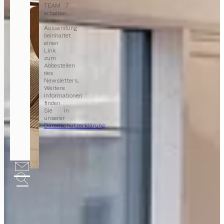
TEAM 7
erhalten.
Jede
Aussendung
beinhaltet
einen
Link
zum
Abbestellen
des
Newsletters.
Weitere
Informationen
finden
Sie in
unserer
Datenschutzerklärung
.