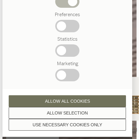
Abverkauf
Preferences
Beliebte
Begriffe
Österreichisches
Statistics
Handwerk
Interior
Design
TEAM
7
Marketing
Welt
ALLOW ALL COOKIES
ALLOW SELECTION
USE NECESSARY COOKIES ONLY
nya
Tisch
nya
Stuhl
filigno
Regal