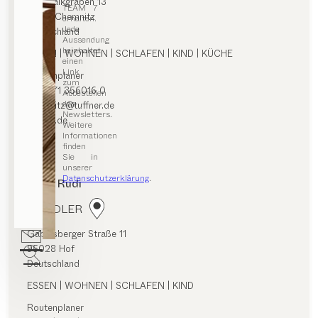
Am Walkgraben 13
TEAM 7
09119 Chemnitz
erhalten.
Jede
Deutschland
Aussendung
beinhaltet
ESSEN | WOHNEN | SCHLAFEN | KIND | KÜCHE
einen
Link
Routenplaner
zum
+49 371 356016 0
Abbestellen
des
chemnitz@tuffner.de
Newsletters.
tuffner.de
Weitere
Informationen
finden
Sie in
unserer
Datenschutzerklärung
.
Weiß Rudi
HÄNDLER
Gabelsberger Straße 11
95028 Hof
Deutschland
ESSEN | WOHNEN | SCHLAFEN | KIND
Routenplaner