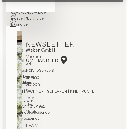
Routenplaner
0049/36459/41906
moebel@byland.de
byland.de
NEWSLETTER
Möbel Weber GmbH
Melden
PREMIUM-HÄNDLER
Sie
sich
Karl-Liebknecht-Straße 9
an und
04107 Leipzig
Deutschland
bleiben
Sie
ESSEN | WOHNEN | SCHLAFEN | KIND | KÜCHE
über
Routenplaner
alle
0049/341/213/1982
Neuigkeiten
info@moebelweber.de
von
moebelweber.de
TEAM