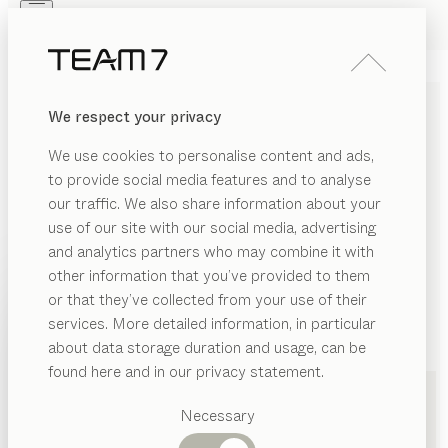
Skip to main content
Skip to page footer
PRODUKTE
INSPIRATION
ÜBER UNS
We respect your privacy
HÄNDLER
We use cookies to personalise content and ads,
KÜCHEN IN JENA VON
to provide social media features and to analyse
our traffic. We also share information about your
TEAM 7
use of our site with our social media, advertising
and analytics partners who may combine it with
LISTE
other information that you’ve provided to them
PRODUKTE
or that they’ve collected from your use of their
KARTE
services. More detailed information, in particular
INSPIRATION
Vorgeschlagene
about data storage duration and usage, can be
Kategorien
ÜBER UNS
found here and in our privacy statement.
Esstische
HÄNDLER
Küchen
HandWert - Schöne Dinge in Jena
Necessary
Regale
Betten