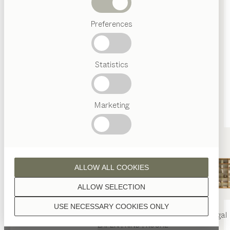
PREMIUM-HÄNDLER
Abverkauf
Unterm Markt 8
Preferences
07743 Jena
Beliebte
Deutschland
Begriffe
ESSEN | WOHNEN | SCHLAFEN
Österreichisches
Statistics
Handwerk
Routenplaner
Interior
0049/3641/443382
Design
TEAM
post@handwert.de
7
Marketing
handwert.de
Welt
by Land Möbelstudio GmbH & Co KG
ALLOW ALL COOKIES
PREMIUM-HÄNDLER
ALLOW SELECTION
Rudolstädter Straße 29
99444 Blankenhain
USE NECESSARY COOKIES ONLY
Deutschland
nya
Tisch
nya
Stuhl
filigno
Regal
ESSEN | WOHNEN | SCHLAFEN | KIND | KÜCHE