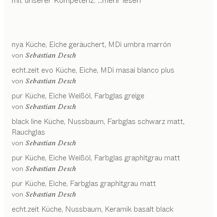
mit unserer Kompetenz.
...mehr lesen
nya
Küche
Eiche geräuchert, MDi umbra marrón
von
Sebastian Desch
echt.zeit evo
Küche
Eiche, MDi masai blanco plus
von
Sebastian Desch
pur
Küche
Eiche Weißöl, Farbglas greige
von
Sebastian Desch
black line
Küche
Nussbaum, Farbglas schwarz matt,
Rauchglas
von
Sebastian Desch
pur
Küche
Eiche Weißöl, Farbglas graphitgrau matt
von
Sebastian Desch
pur
Küche
Eiche, Farbglas graphitgrau matt
von
Sebastian Desch
echt.zeit
Küche
Nussbaum, Keramik basalt black