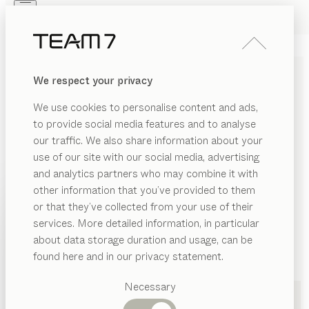
Skip to main content
Skip to page footer
PRODUKTE
INSPIRATION
ÜBER UNS
We respect your privacy
HÄNDLER
We use cookies to personalise content and ads,
KÜCHEN IN
to provide social media features and to analyse
our traffic. We also share information about your
RECKLINGHAUSEN VON
use of our site with our social media, advertising
TEAM 7
and analytics partners who may combine it with
other information that you’ve provided to them
PRODUKTE
or that they’ve collected from your use of their
LISTE
services. More detailed information, in particular
INSPIRATION
Vorgeschlagene
about data storage duration and usage, can be
KARTE
Kategorien
ÜBER UNS
found here and in our privacy statement.
Esstische
HÄNDLER
Küchen
Necessary
Regale
Betten