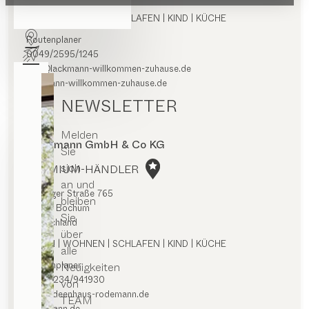
ESSEN | WOHNEN | SCHLAFEN | KIND | KÜCHE
Routenplaner
0049/2595/1245
info@lackmann-willkommen-zuhause.de
lackmann-willkommen-zuhause.de
NEWSLETTER
Melden
Rodemann GmbH & Co KG
Sie
sich
PREMIUM-HÄNDLER
an und
Hattinger Straße 765
bleiben
44879 Bochum
Sie
Deutschland
über
ESSEN | WOHNEN | SCHLAFEN | KIND | KÜCHE
alle
Routenplaner
Neuigkeiten
0049/234/941930
von
info@ideenhaus-rodemann.de
TEAM
rodemann.de