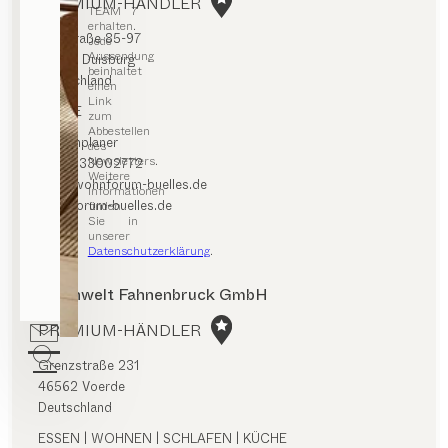
PREMIUM-HÄNDLER
TEAM 7
erhalten.
Falkstraße 85-97
Jede
Aussendung
47058 Duisburg
beinhaltet
Deutschland
einen
Link
KÜCHE
zum
Abbestellen
Routenplaner
des
Newsletters.
+492033002772
Weitere
info@wohnforum-buelles.de
Informationen
wohnforum-buelles.de
finden
Sie in
unserer
Datenschutzerklärung
.
Wohnwelt Fahnenbruck GmbH
PREMIUM-HÄNDLER
Grenzstraße 231
46562 Voerde
Deutschland
ESSEN | WOHNEN | SCHLAFEN | KÜCHE