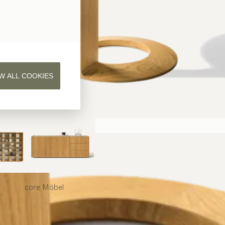
W ALL COOKIES
core
Möbel