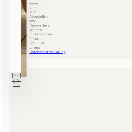
einen
Link
zum
Abbestellen
des
Newsletters.
Weitere
Informationen
finden
Sie in
unserer
Datenschutzerklärung
.