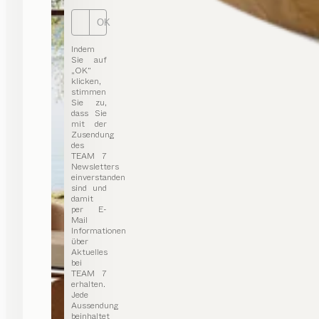
OK
Indem
Sie auf
„OK“
klicken,
stimmen
Sie zu,
dass Sie
mit der
Zusendung
des
TEAM 7
Newsletters
einverstanden
sind und
damit
per E-
Mail
Informationen
über
Aktuelles
bei
TEAM 7
erhalten.
Jede
Aussendung
beinhaltet