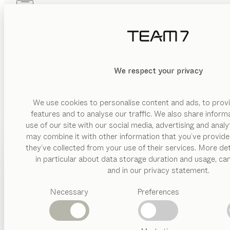
Skip to main content
Skip to page footer
PRODUKTE
INSPIRATION
ÜBER UNS
HÄNDLER
We respect your privacy
We use cookies to personalise content and ads, to provi
features and to analyse our traffic. We also share inform
use of our site with our social media, advertising and anal
may combine it with other information that you’ve provide
PRODUKTE
they’ve collected from your use of their services. More det
in particular about data storage duration and usage, ca
INSPIRATION
Vorgeschlagene
and in our privacy statement.
Kategorien
ÜBER UNS
Necessary
Preferences
Esstische
Küchen
HÄNDLER
Regale
Betten
Abverkauf