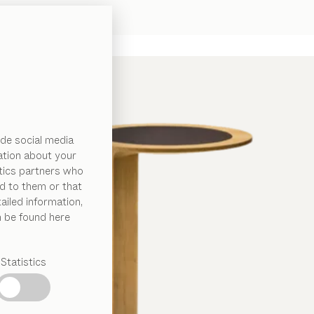
de social media
ation about your
ytics partners who
d to them or that
ailed information,
n be found here
Statistics