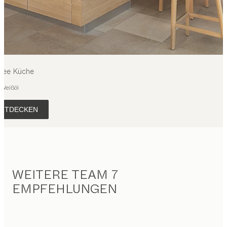
inee
Küche
 Weißöl
NTDECKEN
WEITERE TEAM 7
EMPFEHLUNGEN