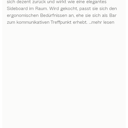
sich dezent zurück und wirkt wie eine elegantes
Sideboard im Raum. Wird gekocht, passt sie sich den
ergonomischen Bedürfnissen an, ehe sie sich als Bar
zum kommunikativen Treffpunkt erhebt.
...mehr lesen
PERFEKT BIS INS DETAIL
Unser Streben nach Perfektion zeigt sich in
ausgeklügelten Details, durch die Technik stilvoll in den
Hintergrund tritt und nahtlos mit dem Design
verschmilzt.