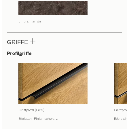
umbra marrón
GRIFFE
Profilgriffe
Griffprofil (GPS)
Griffprof
Edelstahl-Finish schwarz
Edelstahl