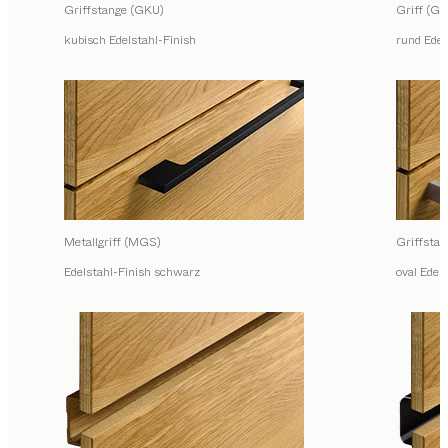
Griffstange (GKU)
Griff (GR
kubisch Edelstahl-Finish
rund Edel
Metallgriff (MGS)
Griffsta
Edelstahl-Finish schwarz
oval Edel