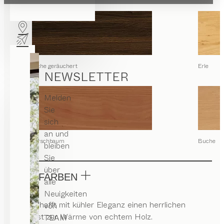
Eiche geräuchert
Erle
NEWSLETTER
Melden
Sie
sich
an und
Kirschbaum
Buche
bleiben
Sie
über
GLASFARBEN
alle
Neuigkeiten
Glas schafft mit kühler Eleganz einen herrlichen
von
Kontrast zur Wärme von echtem Holz.
TEAM