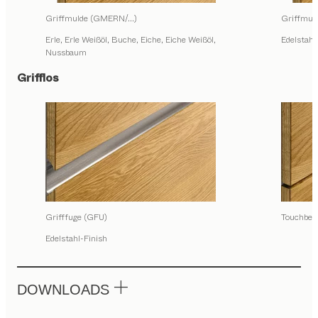
Griffmulde (GMERN/...)
Griffmu
Erle, Erle Weißöl, Buche, Eiche, Eiche Weißöl,
Edelstahl
Nussbaum
Grifflos
Grifffuge (GFU)
Touchbes
Edelstahl-Finish
DOWNLOADS