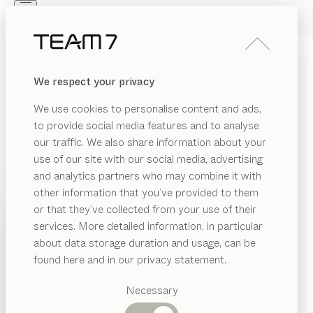
Skip to main content
Skip to page footer
PRODUKTE
INSPIRATION
ÜBER UNS
We respect your privacy
HÄNDLER
k7, linee
KÜCHE
We use cookies to personalise content and ads,
Nussbaum, Farbglas bronze matt
to provide social media features and to analyse
von
our traffic. We also share information about your
Kai Stania
use of our site with our social media, advertising
and analytics partners who may combine it with
Unsere k7 Kochinsel hebt die Kochkunst auf ein neues
other information that you’ve provided to them
Level - im wahrsten Sinne des Wortes. Stufenlos
PRODUKTE
or that they’ve collected from your use of their
höhenverstellbar passt sie sich ergonomischen
services. More detailed information, in particular
INSPIRATION
Bedürfnissen und individuellen Anforderungen an. So
Vorgeschlagene
about data storage duration and usage, can be
schafft sie auf Knopfdruck überragenden Komfort und
Kategorien
ÜBER UNS
found here and in our privacy statement.
fließende Übergänge zum Ess- und Wohnbereich.
Esstische
Handwerk und Hightech vereint in einer edlen
HÄNDLER
Küchen
Necessary
Küchenkomposition.
Regale
Betten