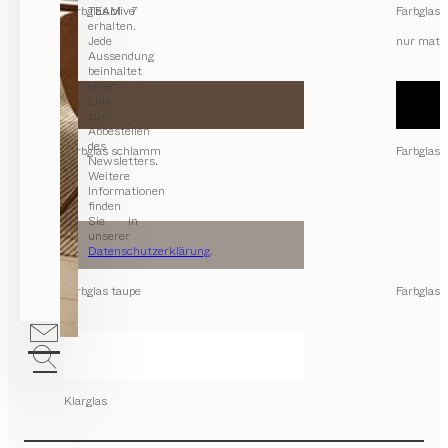
Farbglas olive
TEAM 7
Farbglas 
erhalten.
Jede
nur matt
Aussendung
beinhaltet
einen
Link
zum
Abbestellen
des
Farbglas schlamm
Farbglas
Newsletters.
Weitere
Informationen
finden
Sie in
unserer
Datenschutzerklärung
.
Farbglas taupe
Farbglas 
Klarglas