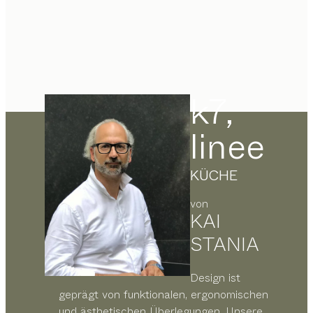
k7,
linee
KÜCHE
von
KAI
STANIA
Design ist
geprägt von funktionalen, ergonomischen
und ästhetischen Überlegungen. Unsere