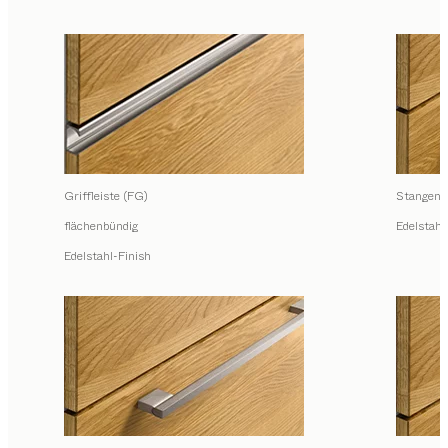
Griffleiste (FG)
Stangengr
flächenbündig
Edelstahl
Edelstahl-Finish