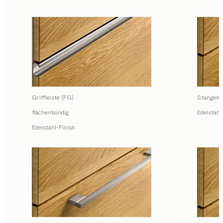
Griffleiste (FG)
Stangengr
flächenbündig
Edelstahl
Edelstahl-Finish