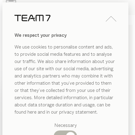
Skip to main content
Skip to page footer
PRODUKTE
INSPIRATION
ÜBER UNS
We respect your privacy
HÄNDLER
k7, linee
KÜCHE
We use cookies to personalise content and ads,
Nussbaum, Farbglas bronze matt
to provide social media features and to analyse
von
our traffic. We also share information about your
Kai Stania
use of our site with our social media, advertising
and analytics partners who may combine it with
Unsere k7 Kochinsel hebt die Kochkunst auf ein neues
other information that you’ve provided to them
Level - im wahrsten Sinne des Wortes. Stufenlos
PRODUKTE
or that they’ve collected from your use of their
höhenverstellbar passt sie sich ergonomischen
services. More detailed information, in particular
INSPIRATION
Bedürfnissen und individuellen Anforderungen an. So
Vorgeschlagene
about data storage duration and usage, can be
schafft sie auf Knopfdruck überragenden Komfort und
Kategorien
ÜBER UNS
found here and in our privacy statement.
fließende Übergänge zum Ess- und Wohnbereich.
Esstische
Handwerk und Hightech vereint in einer edlen
HÄNDLER
Küchen
Necessary
Küchenkomposition.
Regale
Betten