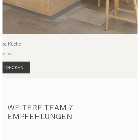
inee
Küche
 Weißöl
NTDECKEN
WEITERE TEAM 7
EMPFEHLUNGEN