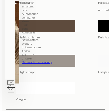
Farbglas olive
TEAM 7
Farbglas 
erhalten.
Jede
nur matt
Aussendung
beinhaltet
einen
Link
zum
Abbestellen
des
Farbglas schlamm
Farbglas
Newsletters.
Weitere
Informationen
finden
Sie in
unserer
Datenschutzerklärung
.
Farbglas taupe
Farbglas 
Klarglas