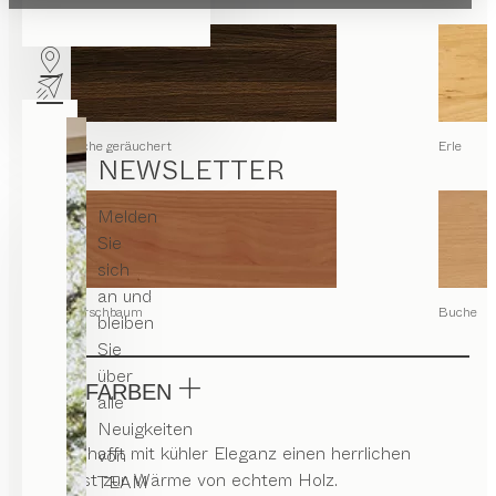
Eiche geräuchert
Erle
NEWSLETTER
Melden
Sie
sich
an und
Kirschbaum
Buche
bleiben
Sie
über
GLASFARBEN
alle
Neuigkeiten
Glas schafft mit kühler Eleganz einen herrlichen
von
Kontrast zur Wärme von echtem Holz.
TEAM