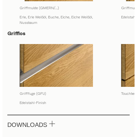
Griffmulde (GMERN/...)
Griffmu
Erle, Erle Weißöl, Buche, Eiche, Eiche Weißöl,
Edelstahl
Nussbaum
Grifflos
Grifffuge (GFU)
Touchbes
Edelstahl-Finish
DOWNLOADS