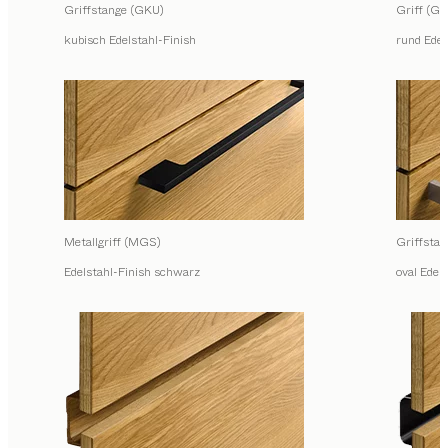
Griffstange (GKU)
Griff (GR
kubisch Edelstahl-Finish
rund Edel
Metallgriff (MGS)
Griffsta
Edelstahl-Finish schwarz
oval Edel