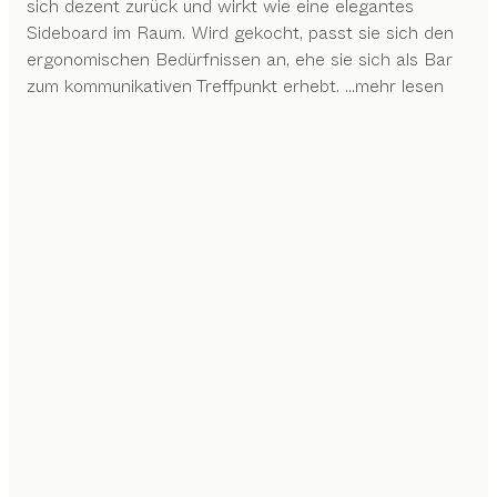
sich dezent zurück und wirkt wie eine elegantes
Sideboard im Raum. Wird gekocht, passt sie sich den
ergonomischen Bedürfnissen an, ehe sie sich als Bar
zum kommunikativen Treffpunkt erhebt.
...mehr lesen
PERFEKT BIS INS DETAIL
Unser Streben nach Perfektion zeigt sich in
ausgeklügelten Details, durch die Technik stilvoll in den
Hintergrund tritt und nahtlos mit dem Design
verschmilzt.