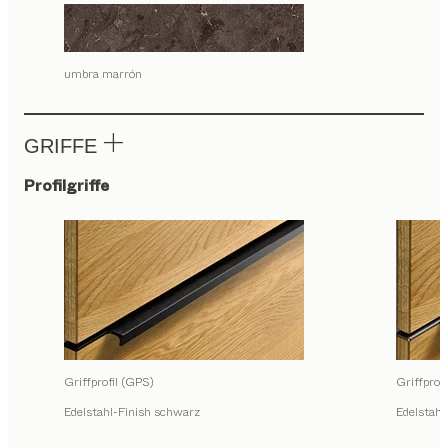
umbra marrón
GRIFFE
Profilgriffe
Griffprofil (GPS)
Griffprof
Edelstahl-Finish schwarz
Edelstahl