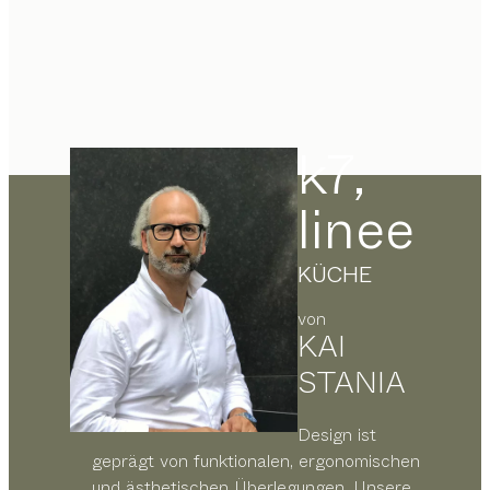
k7,
linee
KÜCHE
von
KAI
STANIA
Design ist
geprägt von funktionalen, ergonomischen
und ästhetischen Überlegungen. Unsere