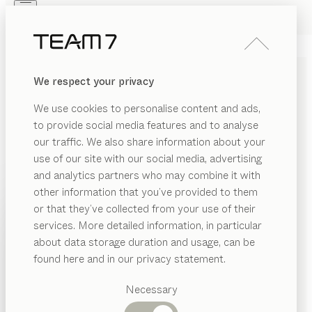
Skip to main content
Skip to page footer
PRODUKTE
INSPIRATION
ÜBER UNS
We respect your privacy
HÄNDLER
k7, linee
KÜCHE
We use cookies to personalise content and ads,
Eiche Weißöl
to provide social media features and to analyse
von
our traffic. We also share information about your
Kai Stania
use of our site with our social media, advertising
and analytics partners who may combine it with
Die k7 Kochinsel schafft die vollkommene Balance
other information that you’ve provided to them
zwischen Form und Funktion. Klare Linien bestimmen
PRODUKTE
or that they’ve collected from your use of their
die puristische Ästhetik, richtungsweisende Technik
services. More detailed information, in particular
INSPIRATION
sorgt für Komfort der Extraklasse. Je nach Wunsch
Vorgeschlagene
about data storage duration and usage, can be
oder Bedarf übernimmt die stufenlos
Kategorien
ÜBER UNS
found here and in our privacy statement.
höhenverstellbare Arbeitsplatte der Kochinsel
Esstische
unterschiedliche Funktionen und dient als Tisch, Bar
HÄNDLER
Küchen
Necessary
oder Arbeitsfläche.
Regale
Betten