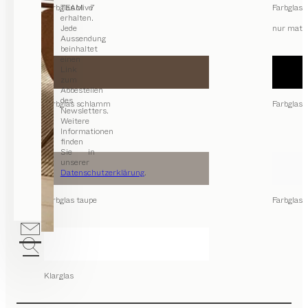
Farbglas olive
TEAM 7
Farbglas 
erhalten.
Jede
nur matt
Aussendung
beinhaltet
einen
Link
zum
Abbestellen
des
Farbglas schlamm
Farbglas
Newsletters.
Weitere
Informationen
finden
Sie in
unserer
Datenschutzerklärung
.
Farbglas taupe
Farbglas 
Klarglas