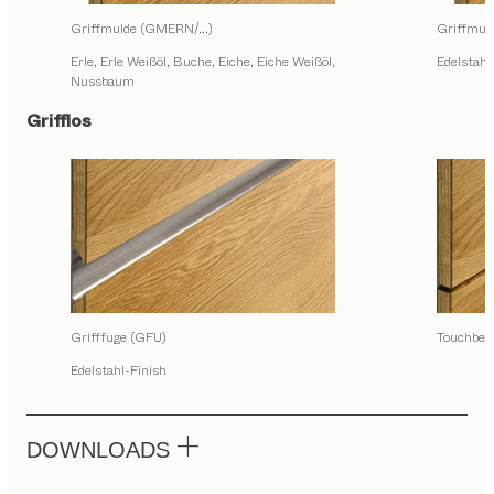
Griffmulde (GMERN/...)
Griffmu
Erle, Erle Weißöl, Buche, Eiche, Eiche Weißöl,
Edelstahl
Nussbaum
Grifflos
Grifffuge (GFU)
Touchbes
Edelstahl-Finish
DOWNLOADS