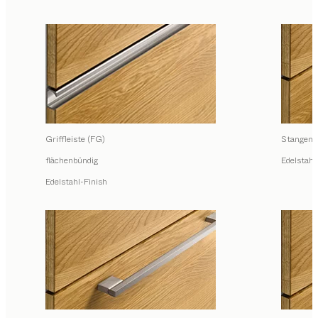
Griffleiste (FG)
Stangengr
flächenbündig
Edelstahl
Edelstahl-Finish