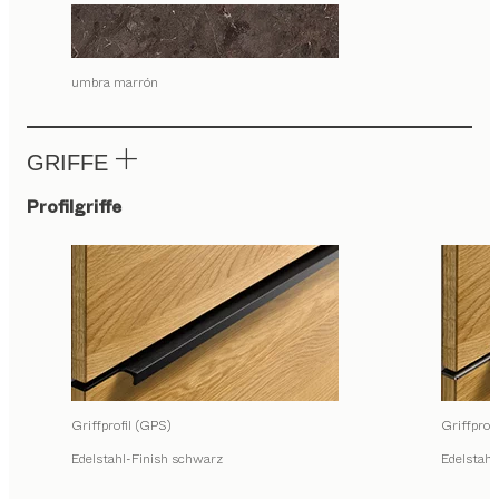
umbra marrón
GRIFFE
Profilgriffe
Griffprofil (GPS)
Griffprof
Edelstahl-Finish schwarz
Edelstahl