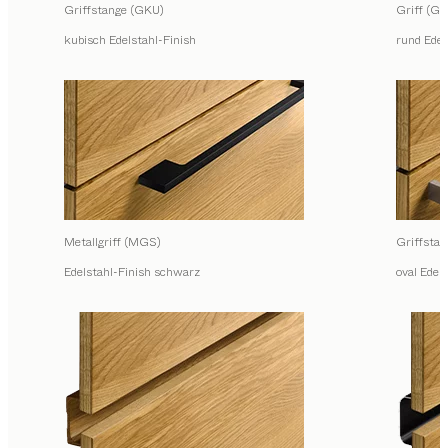
Griffstange (GKU)
Griff (GR
kubisch Edelstahl-Finish
rund Edel
Metallgriff (MGS)
Griffsta
Edelstahl-Finish schwarz
oval Edel