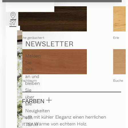
Eiche geräuchert
Erle
NEWSLETTER
Melden
Sie
sich
an und
Kirschbaum
Buche
bleiben
Sie
über
GLASFARBEN
alle
Neuigkeiten
Glas schafft mit kühler Eleganz einen herrlichen
von
Kontrast zur Wärme von echtem Holz.
TEAM