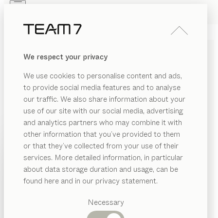
Skip to main content
Skip to page footer
PRODUKTE
INSPIRATION
ÜBER UNS
We respect your privacy
HÄNDLER
cubus pure
SIDEBOARDS
We use cookies to personalise content and ads,
von
to provide social media features and to analyse
Sebastian Desch
our traffic. We also share information about your
use of our site with our social media, advertising
Präzise Flächen und Kanten der feinen
and analytics partners who may combine it with
Glasummantelung definieren die kubistisch klare
other information that you’ve provided to them
Formgebung von cubus pure. Eine Vielzahl an
PRODUKTE
or that they’ve collected from your use of their
Konfigurationen und Glas in Wunschfarbe setzen der
services. More detailed information, in particular
INSPIRATION
individuellen Gestaltungsfreiheit kaum Grenzen.
Vorgeschlagene
about data storage duration and usage, can be
HÄNDLER FINDEN
Kategorien
ÜBER UNS
found here and in our privacy statement.
Esstische
HOLZARTEN
HÄNDLER
Küchen
Necessary
Regale
Betten