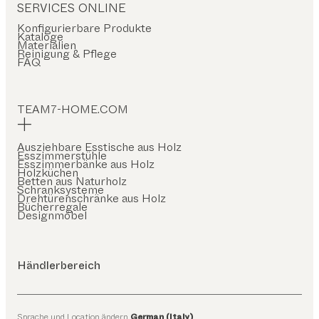
SERVICES ONLINE
Konfigurierbare Produkte
Kataloge
Materialien
Reinigung & Pflege
FAQ
TEAM7-HOME.COM
Ausziehbare Esstische aus Holz
Esszimmerstühle
Esszimmerbänke aus Holz
Holzküchen
Betten aus Naturholz
Schranksysteme
Drehtürenschränke aus Holz
Bücherregale
Designmöbel
Händlerbereich
Sprache und Location ändern
German (Italy)