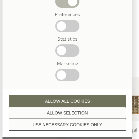
Wenn nicht anders angeführt, werden alle
Abverkauf
Holzoberflächen mit reinem Naturöl veredelt.
Preferences
Beliebte
Begriffe
Österreichisches
Statistics
Handwerk
Interior
Design
Nussbaum
TEAM
7
Marketing
Welt
Nussbaum Wild
ALLOW ALL COOKIES
ALLOW SELECTION
USE NECESSARY COOKIES ONLY
nya
Tisch
nya
Stuhl
filigno
Regal
Eiche