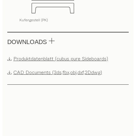
Kufengestell (PK)
DOWNLOADS
Produktdatenblatt (cubus pure Sideboards)
CAD Documents (3ds,fbx,obj,dxf,2Ddwg)