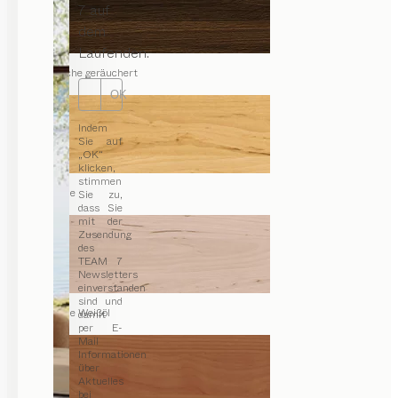
7 auf
dem
Laufenden.
Eiche geräuchert
OK
Indem
Sie auf
„OK“
klicken,
stimmen
Erle
Sie zu,
dass Sie
mit der
Zusendung
des
TEAM 7
Newsletters
einverstanden
sind und
Erle Weißöl
damit
per E-
Mail
Informationen
über
Aktuelles
bei