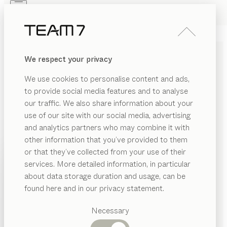
Skip to main content
Skip to page footer
PRODUKTE
INSPIRATION
ÜBER UNS
We respect your privacy
HÄNDLER
We use cookies to personalise content and ads,
ESSZIMMER IDEEN MIT
to provide social media features and to analyse
our traffic. We also share information about your
MASSIVHOLZ: ELEGANZ
use of our site with our social media, advertising
TRIFFT NACHHALTIGKEIT
and analytics partners who may combine it with
other information that you’ve provided to them
PRODUKTE
Das Esszimmer ist der Ort der Zusammenkunft, des
or that they’ve collected from your use of their
Austauschs, der gemeinsamen Mahlzeiten und des
services. More detailed information, in particular
INSPIRATION
Vorgeschlagene
Genusses. Umso wichtiger ist es, dass dieser Raum
about data storage duration and usage, can be
Kategorien
ÜBER UNS
eine wohlige Atmosphäre ausstrahlt und stilvoll
found here and in our privacy statement.
gestaltet ist.
...mehr lesen
Esstische
HÄNDLER
Küchen
Necessary
Regale
Betten