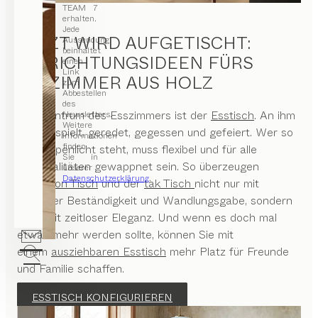
TEAM 7
erhalten.
Jede
JETZT WIRD AUFGETISCHT:
Aussendung
beinhaltet
EINRICHTUNGSIDEEN FÜRS
einen
Link
ESSZIMMER AUS HOLZ
zum
Abbestellen
des
Das Zentrum des Esszimmers ist der
Esstisch
. An ihm
Newsletters.
Weitere
wird gespielt, geredet, gegessen und gefeiert. Wer so
Informationen
finden
im Rampenlicht steht, muss flexibel und für alle
Sie in
Eventualitäten gewappnet sein. So überzeugen
unserer
Datenschutzerklärung
.
der
mylon Tisch
und der
tak Tisch
nicht nur mit
extremer Beständigkeit und Wandlungsgabe, sondern
auch mit zeitloser Eleganz. Und wenn es doch mal
etwas mehr werden sollte, können Sie mit
einem
ausziehbaren Esstisch
mehr Platz für Freunde
und Familie schaffen.
ESSTISCH KONFIGURIEREN