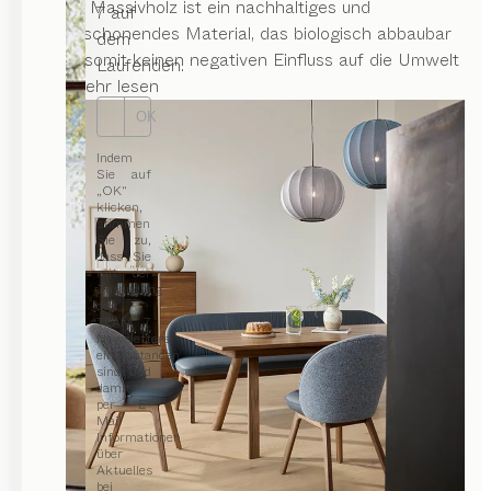
stoßen. Massivholz ist ein nachhaltiges und
7 auf
umweltschonendes Material, das biologisch abbaubar
dem
ist und somit keinen negativen Einfluss auf die Umwelt
Laufenden.
hat.
...mehr lesen
OK
Indem
Sie auf
„OK“
klicken,
stimmen
Sie zu,
dass Sie
mit der
Zusendung
des
TEAM 7
Newsletters
einverstanden
sind und
damit
per E-
Mail
Informationen
über
Aktuelles
bei