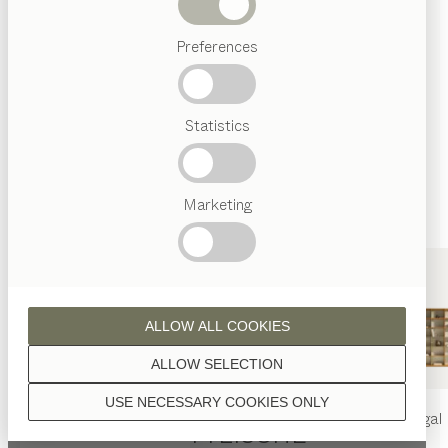
Abverkauf
Preferences
Beliebte
Begriffe
Österreichisches
Statistics
Handwerk
Interior
Design
TEAM
7
Marketing
Welt
ALLOW ALL COOKIES
ALLOW SELECTION
USE NECESSARY COOKIES ONLY
nya
Tisch
nya
Stuhl
filigno
Regal
NATÜRLICH STYLISCHE