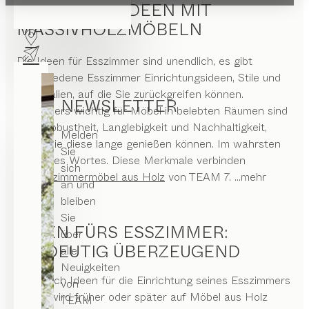
ESSZIMMER IDEEN MIT
MASSIVHOLZMÖBELN
Die Ideen für Esszimmer sind unendlich, es gibt
verschiedene Esszimmer Einrichtungsideen, Stile und
Materialien, auf die Sie zurückgreifen können.
NEWSLETTER
Besonders wichtig für Möbel in belebten Räumen sind
aber Robustheit, Langlebigkeit und Nachhaltigkeit,
Melden
damit Sie diese lange genießen können. Im wahrsten
Sie
Sinne des Wortes. Diese Merkmale verbinden
sich
die
Esszimmermöbel aus Holz
von
TEAM 7
.
...mehr
an und
lesen
bleiben
Sie
IDEEN FÜRS ESSZIMMER:
über
EINDEUTIG ÜBERZEUGEND
alle
Neuigkeiten
Wer nach Ideen für die Einrichtung seines Esszimmers
von
sucht, wird früher oder später auf Möbel aus Holz
TEAM