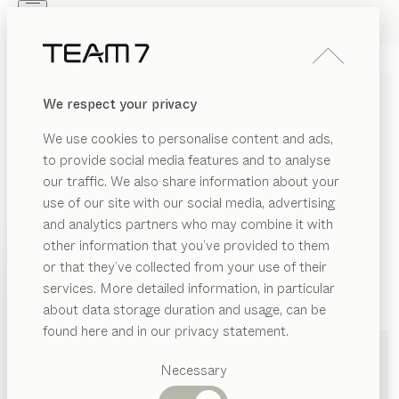
Skip to main content
Skip to page footer
PRODUKTE
INSPIRATION
ÜBER UNS
We respect your privacy
HÄNDLER
We use cookies to personalise content and ads,
MASSIVHOLZMÖBEL IN
to provide social media features and to analyse
our traffic. We also share information about your
ULM VON TEAM 7
use of our site with our social media, advertising
and analytics partners who may combine it with
LISTE
other information that you’ve provided to them
PRODUKTE
or that they’ve collected from your use of their
KARTE
services. More detailed information, in particular
INSPIRATION
Vorgeschlagene
about data storage duration and usage, can be
Kategorien
ÜBER UNS
found here and in our privacy statement.
Esstische
HÄNDLER
Küchen
Held Einrichtungen u. Küchensysteme
Necessary
Regale
Betten