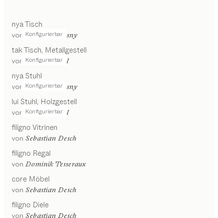
nya
Tisch
Konfigurierbar
von
Stephanie Jasny
tak
Tisch
Metallgestell
Konfigurierbar
von
Jacob Strobel
nya
Stuhl
Konfigurierbar
von
Stephanie Jasny
lui
Stuhl
Holzgestell
Konfigurierbar
von
Jacob Strobel
filigno
Vitrinen
von
Sebastian Desch
filigno
Regal
von
Dominik Tesseraux
core
Möbel
von
Sebastian Desch
filigno
Diele
von
Sebastian Desch