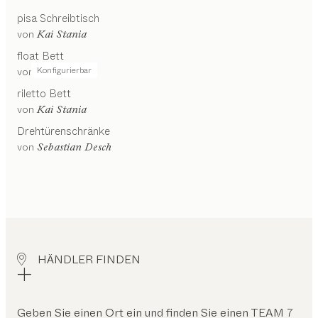
pisa
Schreibtisch
von
Kai Stania
float
Bett
Konfigurierbar
von
Kai Stania
riletto
Bett
von
Kai Stania
Drehtürenschränke
von
Sebastian Desch
HÄNDLER FINDEN
Geben Sie einen Ort ein und finden Sie einen TEAM 7