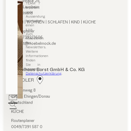
Rabenstraße 25
TEAM 7
88471 Laupheim
erhalten.
Jede
Deutschland
Aussendung
beinhaltet
ESSEN | WOHNEN | SCHLAFEN | KIND | KÜCHE
einen
Link
Routenplaner
zum
0049/7392/3606
Abbestellen
des
kontakt@moebelmock.de
Newsletters.
Weitere
Informationen
finden
Sie in
Möbelhaus Borst GmbH & Co. KG
unserer
Datenschutzerklärung
.
HÄNDLER
Karpfenweg 8
89584 Ehingen/Donau
Deutschland
KÜCHE
Routenplaner
0049/7391 587 0