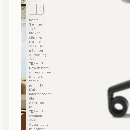
OK
Indem
Sie auf
„OK“
klicken,
stimmen
Sie zu,
dass Sie
mit der
Zusendung
des
TEAM 7
Newsletters
einverstanden
sind und
damit
per E-
Mail
Informationen
über
Aktuelles
bei
TEAM 7
erhalten.
Jede
Aussendung
beinhaltet