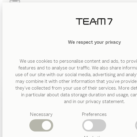
Skip to main content
Skip to page footer
PRODUKTE
INSPIRATION
ÜBER UNS
HÄNDLER
We respect your privacy
We use cookies to personalise content and ads, to provi
features and to analyse our traffic. We also share inform
use of our site with our social media, advertising and anal
may combine it with other information that you’ve provide
PRODUKTE
they’ve collected from your use of their services. More det
in particular about data storage duration and usage, ca
INSPIRATION
Vorgeschlagene
and in our privacy statement.
Kategorien
ÜBER UNS
Necessary
Preferences
Esstische
Küchen
HÄNDLER
Regale
Betten
Abverkauf