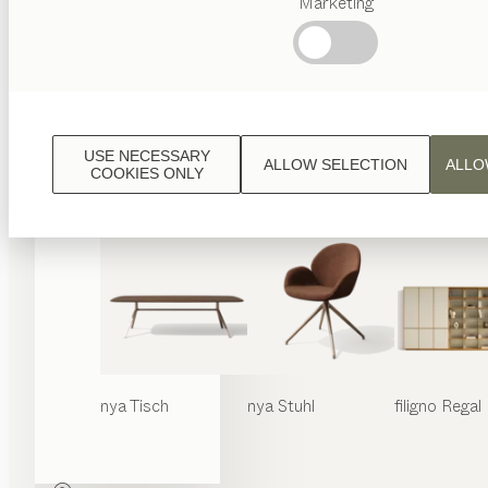
Marketing
Beliebte
Begriffe
Österreichisches
Handwerk
Interior
Design
USE NECESSARY
ALLOW SELECTION
ALLO
TEAM
COOKIES ONLY
7 Welt
nya
Tisch
nya
Stuhl
filigno
Regal