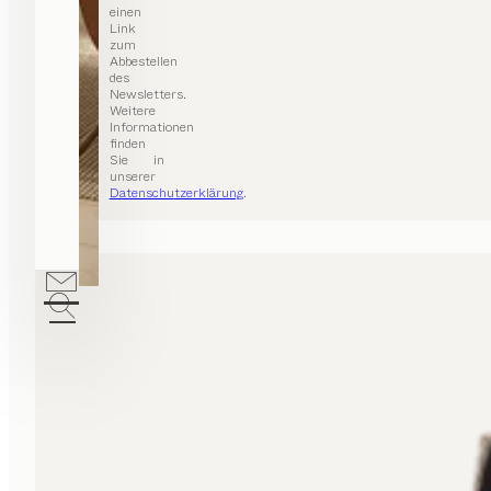
einen
Link
zum
Abbestellen
des
Newsletters.
Weitere
Informationen
finden
Sie in
unserer
Datenschutzerklärung
.