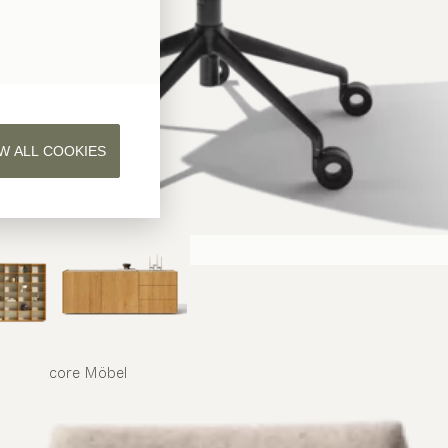
W ALL COOKIES
core
Möbel