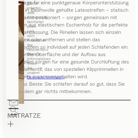
Bauchlage für eine punktgenaue Körperunterstützung.
TEAM 7
erhalten.
Sieben in Baumwolle gehüllte Latexstreifen – statisch
Jede
durchdacht positioniert – sorgen gemeinsam mit
Aussendung
beinhaltet
Rimellen aus elastischem Eschenholz für die perfekte
einen
Link
Körperanpassung. Die Rimellen lassen sich einzeln
zum
ergänzen oder entfernen und stellen das
Abbestellen
des
Schlafsystem so individuell auf jeden Schlafenden ein.
Newsletters.
Ihre gerillte Oberfläche und der Aufbau aus
Weitere
Informationen
Einzelteilen sorgen für eine gesunde Durchlüftung des
finden
Sie in
Federelements, das von speziellen Klipprimmellen in
unserer
der Breite zusammengehalten wird.
Datenschutzerklärung
.
Und das Beste: Sie schlafen darauf so gut, dass Sie
von all dem gar nichts mitbekommen.
MATRATZE