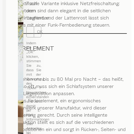
als elektrische Variante inklusive Netzfreischaltung:
7 auf
Die Motoren sind dann elegant in die seitlichen
dem
Holme integriert, und der Lattenrost lässt sich
Laufenden.
kabellos mit einer Funk-Fernbedienung steuern.
OK
Indem
FEDERELEMENT
Sie auf
„OK“
klicken,
stimmen
Sie zu,
dass Sie
mit der
Wir drehen uns bis zu 80 Mal pro Nacht – das heißt,
Zusendung
des
genauso oft muss sich ein Schlafsystem unserer
TEAM 7
Newsletters
neuen Liegeposition anpassen.
einverstanden
Das aos Federelement, ein ergonomisches
sind und
damit
Meisterwerk unserer Manufaktur, wird dieser
per E-
Anforderung gerecht. Durch seine intelligente
Mail
Informationen
Konstruktion stellt es sich auf die verschiedenen
über
Aktuelles
Schlafpositionen ein und sorgt in Rücken-, Seiten- und
bei