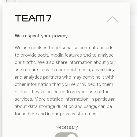
Skip to main content
Skip to page footer
PRODUKTE
INSPIRATION
ÜBER UNS
We respect your privacy
HÄNDLER
aos
SCHLAFSYSTEM
We use cookies to personalise content and ads,
to provide social media features and to analyse
our traffic. We also share information about your
Gesunder Schlaf ist eine Kunst. Aber niemals künstlich.
use of our site with our social media, advertising
Unser ergonomisch durchdachtes aos Schlafsystem
and analytics partners who may combine it with
wird zur Gänze aus natürlichen Materialien gefertigt
other information that you’ve provided to them
und passt sich Ihren individuellen Bedürfnissen und
PRODUKTE
or that they’ve collected from your use of their
Schlafpositionen an.
services. More detailed information, in particular
INSPIRATION
HÄNDLER FINDEN
Vorgeschlagene
about data storage duration and usage, can be
Kategorien
ÜBER UNS
found here and in our privacy statement.
DOWNLOADS
Esstische
HÄNDLER
Küchen
Necessary
Produktdatenblatt (aos Schlafsystem)
Regale
Betten