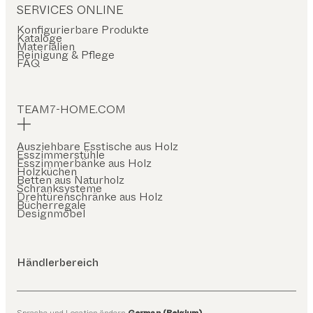
SERVICES ONLINE
Konfigurierbare Produkte
Kataloge
Materialien
Reinigung & Pflege
FAQ
TEAM7-HOME.COM
Ausziehbare Esstische aus Holz
Esszimmerstühle
Esszimmerbänke aus Holz
Holzküchen
Betten aus Naturholz
Schranksysteme
Drehtürenschränke aus Holz
Bücherregale
Designmöbel
Händlerbereich
Sprache und Location ändern
German (Belgium)