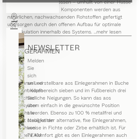
Unterbett oder geschlossen – umhüllt von einer Husse
– gewählt werden. Alle Komponenten werden aus
natürlichen, nachwachsenden Rohstoffen gefertigt
und sorgen durch den offenen Aufbau für optimale
Luftzirkulation innerhalb des Systems.
...mehr lesen
NEWSLETTER
EINLEGERAHMEN
Melden
Sie
sich
Der manuell verstellbare aos Einlegerahmen in Buche
an und
bietet im Kopfbereich sieben und im Fußbereich drei
bleiben
unterschiedliche Neigungen. So kann das aos
Sie
Schlafsystem einfach in die gewünschte Position
über
gebracht werden. Ebenso zu 100 % metallfrei und
alle
äußerst stabil ist der alternative, fixe Einlegerahmen,
Neuigkeiten
der wahlweise in Fichte oder Zirbe erhältlich ist. Für
von
noch mehr Komfort gibt es den Einlegerahmen auch
TEAM