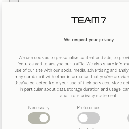
Skip to main content
Skip to page footer
PRODUKTE
INSPIRATION
ÜBER UNS
HÄNDLER
We respect your privacy
Die gesuchte Seite wurde leider nicht gefunden. Falls Sie di
die v
We use cookies to personalise content and ads, to provi
features and to analyse our traffic. We also share inform
ZUR STARTSEITE
use of our site with our social media, advertising and anal
may combine it with other information that you’ve provide
PRODUKTE
they’ve collected from your use of their services. More det
in particular about data storage duration and usage, ca
INSPIRATION
Vorgeschlagene
and in our privacy statement.
Kategorien
ÜBER UNS
Necessary
Preferences
Esstische
Küchen
HÄNDLER
Regale
Betten
EN
ESSZIMMER
WOHNZ
Abverkauf