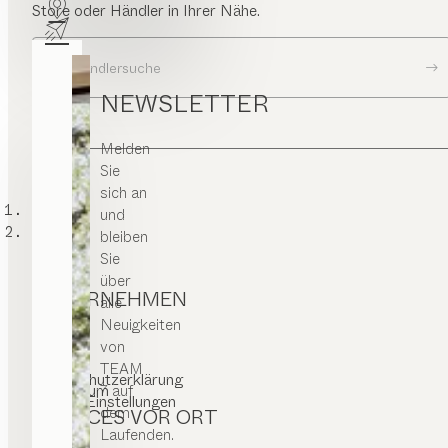
Store oder Händler in Ihrer Nähe.
Zur Händlersuche
NEWSLETTER
Melden
Sie
sich an
TEAM 7
und
404
bleiben
Sie
über
UNTERNEHMEN
alle
Neuigkeiten
Kontakt
von
Karriere
Presse
TEAM
T&C
Datenschutzerklärung
7 auf
Impressum
Cookie-Einstellungen
dem
SERVICES VOR ORT
Laufenden.