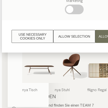
Marketing
PRODUKTE ENTDECKEN
Beliebte
Begriffe
KONTAKTIEREN SIE UNS
Österreichisches
Handwerk
Interior
Design
USE NECESSARY
ALLOW SELECTION
ALLO
TEAM
COOKIES ONLY
7 Welt
nya
Tisch
nya
Stuhl
filigno
Regal
HÄNDLER FINDEN
Geben Sie einen Ort ein und finden Sie einen TEAM 7