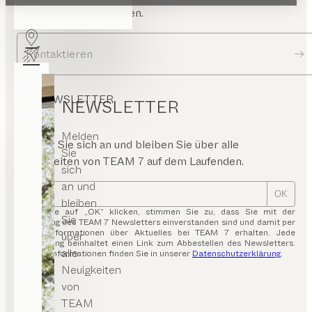
Ihnen gerne Ihre Fragen.
Kontaktieren
NEWSLETTER
NEWSLETTER
Melden
Melden Sie sich an und bleiben Sie über alle
Sie
Neuigkeiten von TEAM 7 auf dem Laufenden.
sich
an und
OK
bleiben
Indem Sie auf „OK“ klicken, stimmen Sie zu, dass Sie mit der
Sie
Zusendung des TEAM 7 Newsletters einverstanden sind und damit per
E-Mail Informationen über Aktuelles bei TEAM 7 erhalten. Jede
über
Aussendung beinhaltet einen Link zum Abbestellen des Newsletters.
alle
Weitere Informationen finden Sie in unserer
Datenschutzerklärung
.
Neuigkeiten
von
TEAM