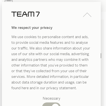
Skip to main content
Skip to page footer
PRODUKTE
INSPIRATION
ÜBER UNS
We respect your privacy
HÄNDLER
We use cookies to personalise content and ads,
to provide social media features and to analyse
ALLGEMEINE
our traffic. We also share information about your
GESCHÄFTSBEDINGUNGEN
use of our site with our social media, advertising
and analytics partners who may combine it with
other information that you’ve provided to them
Wir sind bestrebt, alle Aufträge zur vollsten
PRODUKTE
or that they’ve collected from your use of their
Zufriedenheit unserer Kunden zu erledigen. Deshalb
services. More detailed information, in particular
INSPIRATION
sind wir auch um Fairness und Transparenz in allen
Vorgeschlagene
about data storage duration and usage, can be
Bereichen bemüht. Ein Baustein dabei sind unsere
Kategorien
ÜBER UNS
found here and in our privacy statement.
„Allgemeinen Geschäftsbedingungen“
, die Sie über
Esstische
folgenden Link herunterladen können.
HÄNDLER
Küchen
Necessary
Regale
DOWNLOAD AGB
Betten