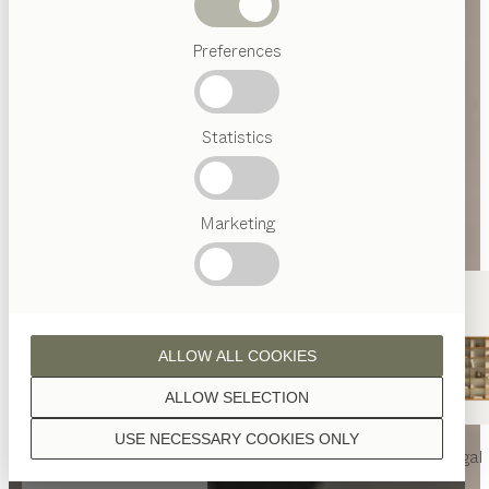
Abverkauf
Preferences
Beliebte
Begriffe
Österreichisches
Statistics
Handwerk
Interior
Design
TEAM
7
Marketing
Welt
ALLOW ALL COOKIES
ALLOW SELECTION
USE NECESSARY COOKIES ONLY
nya
Tisch
nya
Stuhl
filigno
Regal