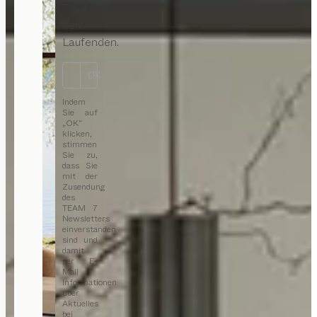
7 auf
dem
Laufenden.
OK
Indem
Sie auf
„OK“
klicken,
stimmen
Sie zu,
dass Sie
mit der
Zusendung
des
TEAM 7
Newsletters
einverstanden
sind und
damit
per E-
Mail
Informationen
über
Aktuelles
bei