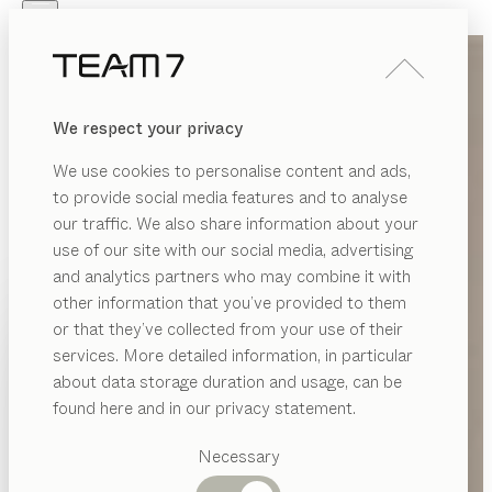
Skip to main content
Skip to page footer
PRODUKTE
INSPIRATION
ÜBER UNS
We respect your privacy
HÄNDLER
We use cookies to personalise content and ads,
to provide social media features and to analyse
our traffic. We also share information about your
use of our site with our social media, advertising
and analytics partners who may combine it with
other information that you’ve provided to them
PRODUKTE
or that they’ve collected from your use of their
services. More detailed information, in particular
INSPIRATION
Vorgeschlagene
about data storage duration and usage, can be
Kategorien
ÜBER UNS
found here and in our privacy statement.
Esstische
HÄNDLER
Küchen
Necessary
Regale
Betten