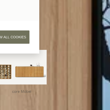
W ALL COOKIES
core
Möbel