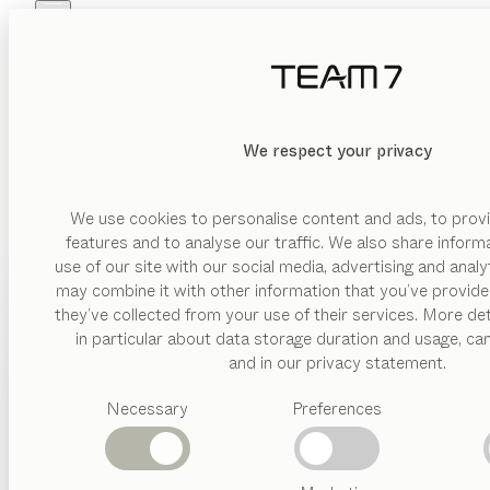
Skip to main content
Skip to page footer
PRODUKTE
INSPIRATION
ÜBER UNS
HÄNDLER
We respect your privacy
We use cookies to personalise content and ads, to provi
features and to analyse our traffic. We also share inform
use of our site with our social media, advertising and anal
may combine it with other information that you’ve provide
PRODUKTE
they’ve collected from your use of their services. More det
in particular about data storage duration and usage, ca
INSPIRATION
Vorgeschlagene
and in our privacy statement.
Kategorien
ÜBER UNS
Necessary
Preferences
Esstische
Küchen
HÄNDLER
Regale
Betten
Abverkauf