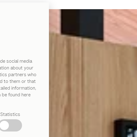
de social media
ation about your
ytics partners who
d to them or that
ailed information,
n be found here
Statistics