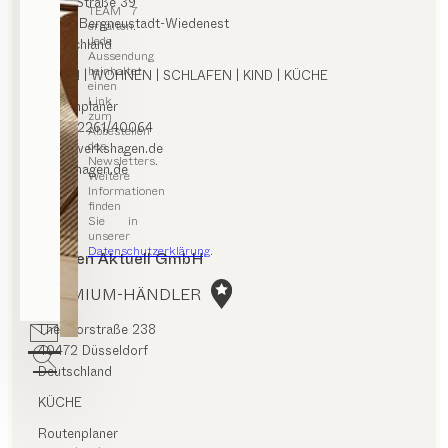
Olper Straße 39
TEAM 7
51702 Bergneustadt-Wiedenest
erhalten.
Jede
Deutschland
Aussendung
beinhaltet
ESSEN | WOHNEN | SCHLAFEN | KIND | KÜCHE
einen
Link
Routenplaner
zum
0049/2261/40064
Abbestellen
des
info@werkshagen.de
Newsletters.
werkshagen.de
Weitere
Informationen
finden
Sie in
unserer
Datenschutzerklärung
.
Küchen Aktuell GmbH
PREMIUM-HÄNDLER
Theodorstraße 238
40472 Düsseldorf
Deutschland
KÜCHE
Routenplaner