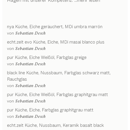
Hagen mit unserer Kompetenz.
...mehr lesen
nya
Küche
Eiche geräuchert, MDi umbra marrón
von
Sebastian Desch
echt.zeit evo
Küche
Eiche, MDi masai blanco plus
von
Sebastian Desch
pur
Küche
Eiche Weißöl, Farbglas greige
von
Sebastian Desch
black line
Küche
Nussbaum, Farbglas schwarz matt,
Rauchglas
von
Sebastian Desch
pur
Küche
Eiche Weißöl, Farbglas graphitgrau matt
von
Sebastian Desch
pur
Küche
Eiche, Farbglas graphitgrau matt
von
Sebastian Desch
echt.zeit
Küche
Nussbaum, Keramik basalt black