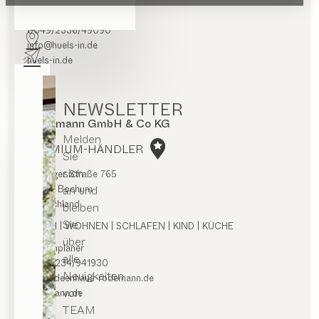
Routenplaner
0049/2336/49090
info@huels-in.de
huels-in.de
NEWSLETTER
Rodemann GmbH & Co KG
Melden
PREMIUM-HÄNDLER
Sie
sich
Hattinger Straße 765
an und
44879 Bochum
Deutschland
bleiben
Sie
ESSEN | WOHNEN | SCHLAFEN | KIND | KÜCHE
über
Routenplaner
alle
0049/234/941930
Neuigkeiten
info@ideenhaus-rodemann.de
von
rodemann.de
TEAM