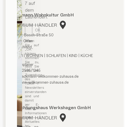
7 auf
dem
Lackmann Wohnkultur GmbH
Laufenden.
PREMIUM-HÄNDLER
OK
Robert-Bosch-Straße 50
Indem
59399 Olfen
Sie auf
Deutschland
„OK“
klicken,
ESSEN | WOHNEN | SCHLAFEN | KIND | KÜCHE
stimmen
Sie zu,
Routenplaner
dass Sie
0049/2595/1245
mit der
Zusendung
info@lackmann-willkommen-zuhause.de
des
lackmann-willkommen-zuhause.de
TEAM 7
Newsletters
einverstanden
sind und
damit
per E-
Einrichtungshaus Werkshagen GmbH
Mail
Informationen
PREMIUM-HÄNDLER
über
Aktuelles
bei