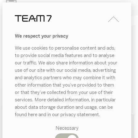
Skip to main content
Skip to page footer
PRODUKTE
INSPIRATION
ÜBER UNS
We respect your privacy
HÄNDLER
We use cookies to personalise content and ads,
KÜCHEN IN HAGEN VON
to provide social media features and to analyse
our traffic. We also share information about your
TEAM 7
use of our site with our social media, advertising
and analytics partners who may combine it with
LISTE
other information that you’ve provided to them
PRODUKTE
or that they’ve collected from your use of their
KARTE
services. More detailed information, in particular
INSPIRATION
Vorgeschlagene
about data storage duration and usage, can be
Kategorien
ÜBER UNS
found here and in our privacy statement.
Esstische
HÄNDLER
Küchen
TEAM 7 Dortmund
by Lackmann
Necessary
Regale
Betten