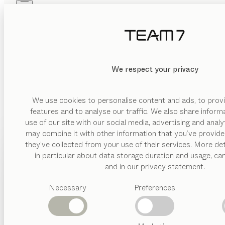
Skip to main content
Skip to page footer
PRODUKTE
INSPIRATION
ÜBER UNS
MASSI
HÄNDLER
We respect your privacy
N
We use cookies to personalise content and ads, to provi
Möbel Herten GmbH & Co. KG
features and to analyse our traffic. We also share inform
Wir bieten Ihnen in Aachen Massivholzmöbel für alle Wohnb
PREMIUM-HÄNDLER
use of our site with our social media, advertising and anal
individuelle Maßanfertigung und eine hohe Type
may combine it with other information that you’ve provide
Hauptstr. 273
PRODUKTE
they’ve collected from your use of their services. More det
52379 Langerwehe
Die Natur hat mit Holz einen genialen und absolut wohngesun
in particular about data storage duration and usage, ca
Deutschland
INSPIRATION
Vorgeschlagene
uns mehr oder ist vielseitiger. Mit seiner Ausstrahlung ve
and in our privacy statement.
ESSEN | WOHNEN | SCHLAFEN | KIND | KÜCHE
Kategorien
seine Haptik wird jede Berührung zum Genuss, jeder Blick
ÜBER UNS
Necessary
Preferences
Routenplaner
Esstische
nya
Tisch
Küchen
HÄNDLER
+49242394000
Konfigurierbar
von
Stephanie Jasny
Regale
info@moebel-herten.de
Betten
tak
Tisch
Metallgestell
holzwohntraeume.de
Abverkauf