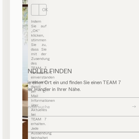
Routenplaner
OK
0049/211/239400
ds@kuechenaktuell.de
Indem
kuechenaktuell.de
Sie auf
„OK“
klicken,
stimmen
Sie zu,
dass Sie
Möbel Lenz GmbH & Co. KG
mit der
Zusendung
PREMIUM-HÄNDLER
des
TEAM 7
HÄNDLER FINDEN
Newsletters
Paffrather Straße 291-297
einverstanden
51469 Bergisch-Gladbach
Geben Sie einen Ort ein und finden Sie einen TEAM 7
sind und
Deutschland
damit
Store oder Händler in Ihrer Nähe.
per E-
ESSEN | WOHNEN | SCHLAFEN | KÜCHE
Mail
Informationen
über
Routenplaner
Zur Händlersuche
Aktuelles
0049/2202/955750
bei
info@moebel-lenz.de
TEAM 7
erhalten.
moebel-lenz.de
Jede
Aussendung
beinhaltet