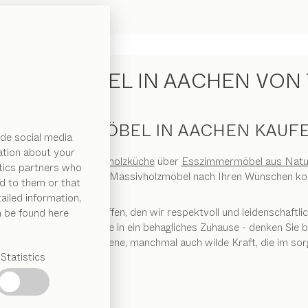
VHOLZMÖBEL IN AACHEN VON 
ATURHOLZMÖBEL IN AACHEN KAUF
de social media
ation about your
ereiche, von der
Massivholzküche
über
Esszimmermöbel aus Natu
ytics partners who
nvielfalt lassen sich alle Massivholzmöbel nach Ihren Wünschen k
d to them or that
ailed information,
den Werkstoff geschaffen, den wir respektvoll und leidenschaftlich
n be found here
rwandelt Naturholz Räume in ein behagliches Zuhause - denken Sie 
 offenbart die gewachsene, manchmal auch wilde Kraft, die im sor
Statistics