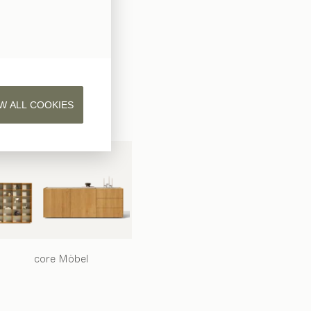
W ALL COOKIES
core
Möbel