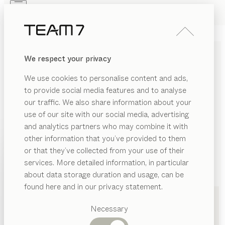
Skip to main content
Skip to page footer
PRODUKTE
INSPIRATION
ÜBER UNS
We respect your privacy
HÄNDLER
We use cookies to personalise content and ads,
MASSIVHOLZMÖBEL IN
to provide social media features and to analyse
our traffic. We also share information about your
ERFURT VON TEAM 7
use of our site with our social media, advertising
and analytics partners who may combine it with
LISTE
other information that you’ve provided to them
PRODUKTE
or that they’ve collected from your use of their
KARTE
services. More detailed information, in particular
INSPIRATION
Vorgeschlagene
about data storage duration and usage, can be
Kategorien
ÜBER UNS
found here and in our privacy statement.
Esstische
HÄNDLER
Küchen
by Land Möbelstudio GmbH & Co KG
Necessary
Regale
Betten