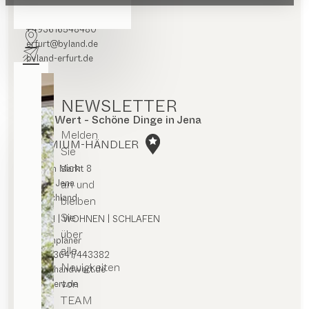
Routenplaner
+493616548480
erfurt@byland.de
byland-erfurt.de
NEWSLETTER
HandWert - Schöne Dinge in Jena
Melden
PREMIUM-HÄNDLER
Sie
sich
Unterm Markt 8
an und
07743 Jena
Deutschland
bleiben
Sie
ESSEN | WOHNEN | SCHLAFEN
über
Routenplaner
alle
0049/3641/443382
Neuigkeiten
post@handwert.de
von
handwert.de
TEAM