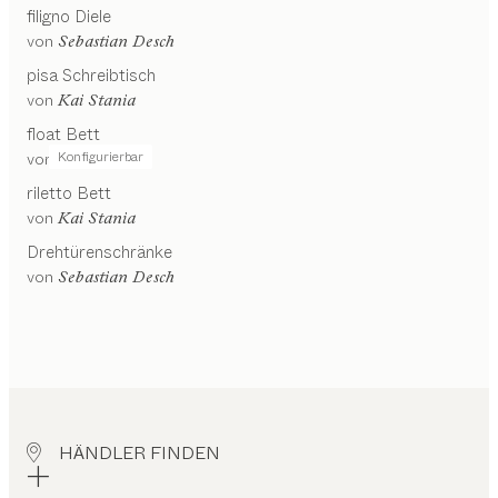
filigno
Diele
von
Sebastian Desch
pisa
Schreibtisch
von
Kai Stania
float
Bett
Konfigurierbar
von
Kai Stania
riletto
Bett
von
Kai Stania
Drehtürenschränke
von
Sebastian Desch
HÄNDLER FINDEN