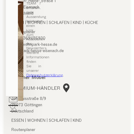
Heinrich- Heine- Straße 1
TEAM 7
99817 Eisenach
erhalten.
Jede
Deutschland
Aussendung
beinhaltet
ESSEN | WOHNEN | SCHLAFEN | KIND | KÜCHE
einen
Link
Routenplaner
zum
0049/3691/85930
Abbestellen
des
Info@wohnpark-hesse.de
Newsletters.
wohnpark-hesse-eisenach.de
Weitere
Informationen
finden
Sie in
unserer
Datenschutzerklärung
.
Günther Möbel
PREMIUM-HÄNDLER
Johannisstraße 8/9
37073 Göttingen
Deutschland
ESSEN | WOHNEN | SCHLAFEN | KIND
Routenplaner