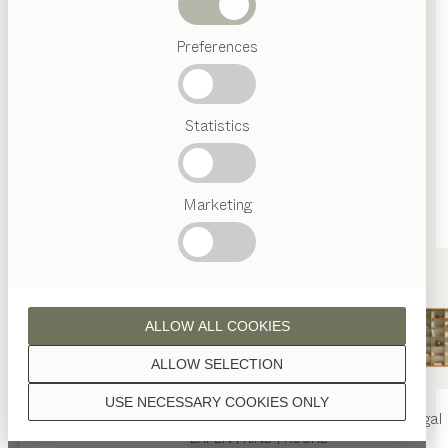
PREMIUM-HÄNDLER
Abverkauf
Rudolstädter Straße 29
Preferences
99444 Blankenhain
Beliebte
Deutschland
Begriffe
ESSEN | WOHNEN | SCHLAFEN | KIND | KÜCHE
Österreichisches
Statistics
Handwerk
Routenplaner
Interior
0049/36459/41906
Design
TEAM
moebel@byland.de
7
Marketing
byland.de
Welt
by Land Erfurt
ALLOW ALL COOKIES
HÄNDLER
ALLOW SELECTION
Trommsdorffstraße 1a
99084 Erfurt
USE NECESSARY COOKIES ONLY
Deutschland
nya
Tisch
nya
Stuhl
filigno
Regal
ESSEN | WOHNEN | SCHLAFEN | KIND | KÜCHE