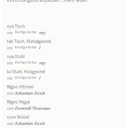
Einrichtungsstil anpassen.
...mehr lesen
nya
Tisch
Konfigurierbar
von
Stephanie Jasny
tak
Tisch
Metallgestell
Konfigurierbar
von
Jacob Strobel
nya
Stuhl
Konfigurierbar
von
Stephanie Jasny
lui
Stuhl
Holzgestell
Konfigurierbar
von
Jacob Strobel
filigno
Vitrinen
von
Sebastian Desch
filigno
Regal
von
Dominik Tesseraux
core
Möbel
von
Sebastian Desch