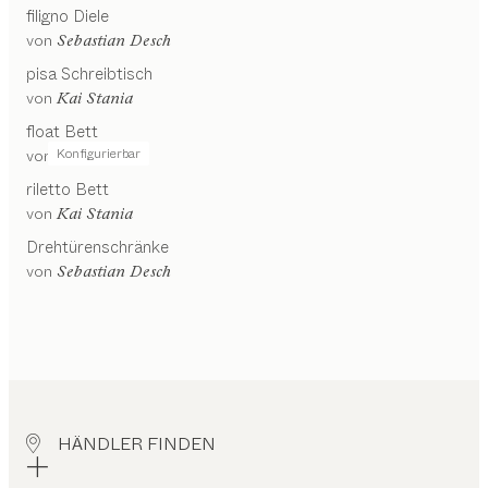
filigno
Diele
von
Sebastian Desch
pisa
Schreibtisch
von
Kai Stania
float
Bett
Konfigurierbar
von
Kai Stania
riletto
Bett
von
Kai Stania
Drehtürenschränke
von
Sebastian Desch
HÄNDLER FINDEN