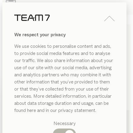
Skip to main content
Skip to page footer
PRODUKTE
INSPIRATION
ÜBER UNS
We respect your privacy
HÄNDLER
We use cookies to personalise content and ads,
MASSIVHOLZMÖBEL IN
to provide social media features and to analyse
our traffic. We also share information about your
WOLFSBURG VON TEAM 7
use of our site with our social media, advertising
and analytics partners who may combine it with
LISTE
other information that you’ve provided to them
PRODUKTE
or that they’ve collected from your use of their
KARTE
services. More detailed information, in particular
INSPIRATION
Vorgeschlagene
about data storage duration and usage, can be
Kategorien
ÜBER UNS
found here and in our privacy statement.
Esstische
HÄNDLER
Küchen
TEAM 7 Essen
by Rodemann
Necessary
Regale
Betten