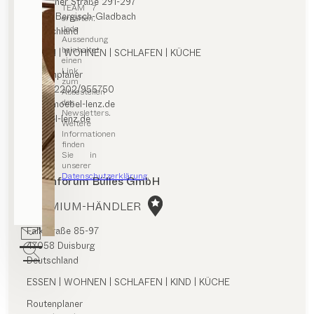
Paffrather Straße 291-297
TEAM 7
51469 Bergisch-Gladbach
erhalten.
Jede
Deutschland
Aussendung
beinhaltet
ESSEN | WOHNEN | SCHLAFEN | KÜCHE
einen
Link
Routenplaner
zum
0049/2202/955750
Abbestellen
des
info@moebel-lenz.de
Newsletters.
moebel-lenz.de
Weitere
Informationen
finden
Sie in
unserer
Datenschutzerklärung
.
Wohnforum Bülles GmbH
PREMIUM-HÄNDLER
Falkstraße 85-97
47058 Duisburg
Deutschland
ESSEN | WOHNEN | SCHLAFEN | KIND | KÜCHE
Routenplaner