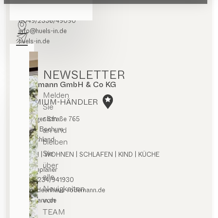
Routenplaner
0049/2336/49090
info@huels-in.de
huels-in.de
NEWSLETTER
Rodemann GmbH & Co KG
Melden
PREMIUM-HÄNDLER
Sie
sich
Hattinger Straße 765
an und
44879 Bochum
Deutschland
bleiben
Sie
ESSEN | WOHNEN | SCHLAFEN | KIND | KÜCHE
über
Routenplaner
alle
0049/234/941930
Neuigkeiten
info@ideenhaus-rodemann.de
von
rodemann.de
TEAM