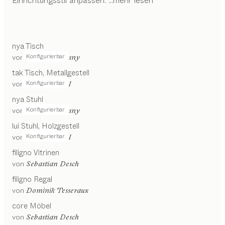
Einrichtungsstil anpassen.
...mehr lesen
nya
Tisch
Konfigurierbar
von
Stephanie Jasny
tak
Tisch
Metallgestell
Konfigurierbar
von
Jacob Strobel
nya
Stuhl
Konfigurierbar
von
Stephanie Jasny
lui
Stuhl
Holzgestell
Konfigurierbar
von
Jacob Strobel
filigno
Vitrinen
von
Sebastian Desch
filigno
Regal
von
Dominik Tesseraux
core
Möbel
von
Sebastian Desch