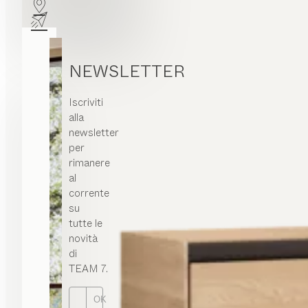
NEWSLETTER
Iscriviti
alla
newsletter
per
rimanere
al
corrente
su
tutte le
novità
di
TEAM 7.
OK