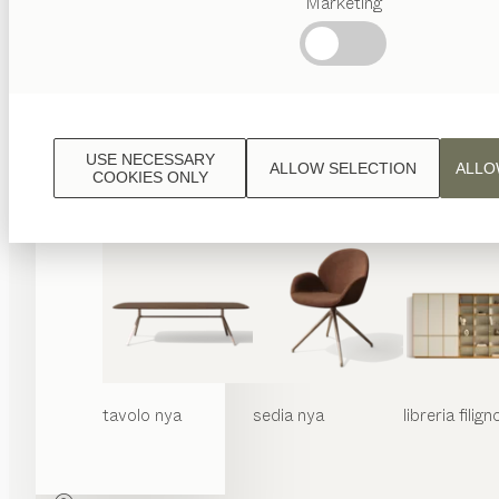
Marketing
Ricerche
frequenti
Artigianalità
Austriaca
Interior
Design
USE NECESSARY
ALLOW SELECTION
ALLO
TEAM
COOKIES ONLY
7 Welt
tavolo
nya
sedia
nya
libreria
filign