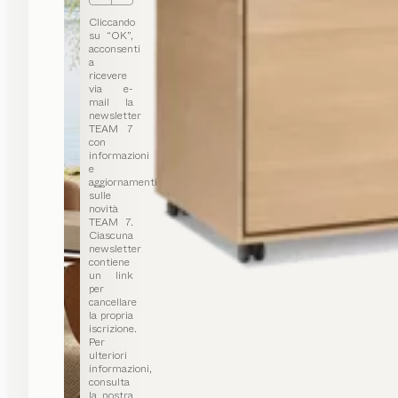
Cliccando
su “OK”,
acconsenti
a
ricevere
via e-
mail la
newsletter
TEAM 7
con
informazioni
e
aggiornamenti
sulle
novità
TEAM 7.
Ciascuna
newsletter
contiene
un link
per
cancellare
la propria
iscrizione.
Per
ulteriori
informazioni,
consulta
la nostra