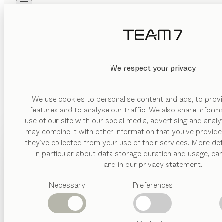
Skip to main content
Skip to page footer
PRODOTTI
ISPIRAZIONI
CHI SIAMO
RIVENDITORI
We respect your privacy
We use cookies to personalise content and ads, to provi
features and to analyse our traffic. We also share inform
use of our site with our social media, advertising and anal
may combine it with other information that you’ve provide
PRODOTTI
they’ve collected from your use of their services. More det
in particular about data storage duration and usage, ca
ISPIRAZIONI
Categorie
and in our privacy statement.
suggerite
CHI SIAMO
Necessary
Preferences
Tavoli
pranzo
RIVENDITORI
Cucine
Librerie
Letti