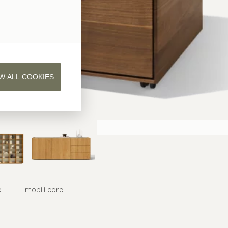
W ALL COOKIES
o
mobili
core