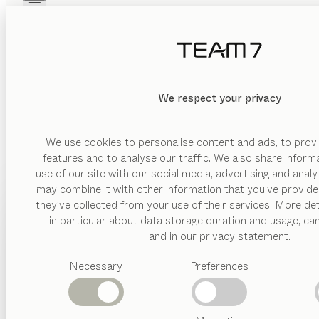
Skip to main content
Skip to page footer
PRODUKTE
INSPIRATION
ÜBER UNS
HÄNDLER
We respect your privacy
We use cookies to personalise content and ads, to provi
features and to analyse our traffic. We also share inform
use of our site with our social media, advertising and anal
may combine it with other information that you’ve provide
PRODUKTE
they’ve collected from your use of their services. More det
in particular about data storage duration and usage, ca
INSPIRATION
Vorgeschlagene
and in our privacy statement.
Kategorien
ÜBER UNS
Necessary
Preferences
Esstische
Küchen
HÄNDLER
Regale
Betten
Abverkauf