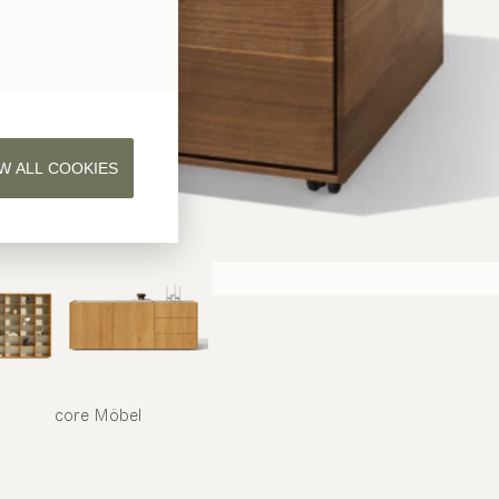
W ALL COOKIES
core
Möbel