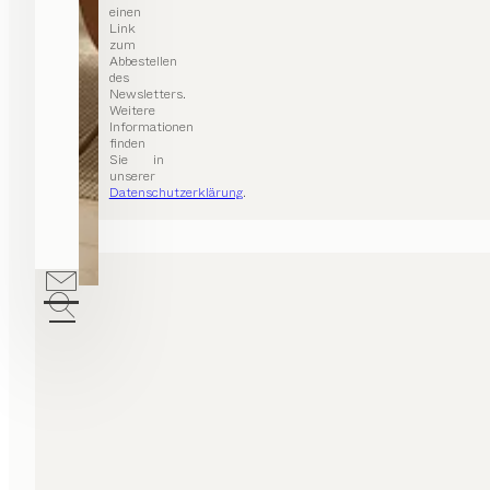
einen
Link
zum
Abbestellen
des
Newsletters.
Weitere
Informationen
finden
Sie in
unserer
Datenschutzerklärung
.