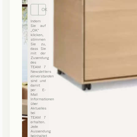
OK
Indem
Sie auf
„OK“
klicken,
stimmen
Sie zu,
dass Sie
mit der
Zusendung
des
TEAM 7
Newsletters
einverstanden
sind und
damit
per E-
Mail
Informationen
über
Aktuelles
bei
TEAM 7
erhalten.
Jede
Aussendung
beinhaltet