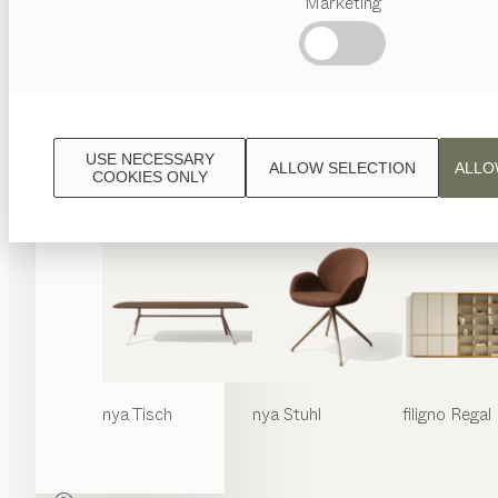
Marketing
Beliebte
Begriffe
Österreichisches
Handwerk
Interior
Design
USE NECESSARY
ALLOW SELECTION
ALLO
TEAM
COOKIES ONLY
7 Welt
nya
Tisch
nya
Stuhl
filigno
Regal