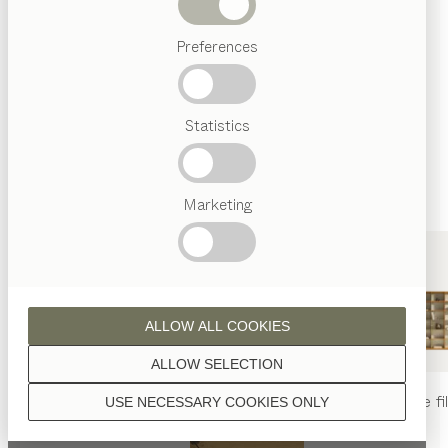
sont traitées à l’huile naturelle.
Termes
Preferences
favoris
Artisanat
Autrichien
Statistics
Design
noyer
de luxe
TEAM
7
World
Marketing
noyer aspect sauvage
ALLOW ALL COOKIES
ALLOW SELECTION
table
nya
chaise
nya
rayonnage
fi
USE NECESSARY COOKIES ONLY
chêne