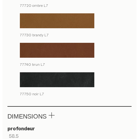
77720 ombre L7
77730 brandy L7
77740 brun L7
77750 noir L7
DIMENSIONS
profondeur
58.5