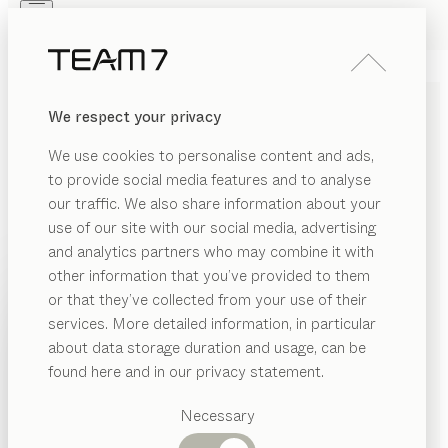
Skip to main content
Skip to page footer
PRODUITS
INSPIRATION
QUI SOMMES-NOUS
We respect your privacy
REVENDEUR
CAISSON
pisa
We use cookies to personalise content and ads,
de
Kai Stania
to provide social media features and to analyse
our traffic. We also share information about your
use of our site with our social media, advertising
Sobre, élégant et parfaitement assorti au bureau pisa,
and analytics partners who may combine it with
notre caisson pisa en cuir et en bois naturel cache un
other information that you’ve provided to them
rangement professionnel pour le bureau ou le
PRODUITS
or that they’ve collected from your use of their
télétravail.
services. More detailed information, in particular
INSPIRATION
TROUVER UN REVENDEUR
Catégories
about data storage duration and usage, can be
suggérées
QUI SOMMES-NOUS
found here and in our privacy statement.
ESSENCES DE BOIS
Tables
REVENDEUR
Cuisines
Necessary
Sauf stipulation contraire, toutes les surfaces en bois
Rayonnages
Lits