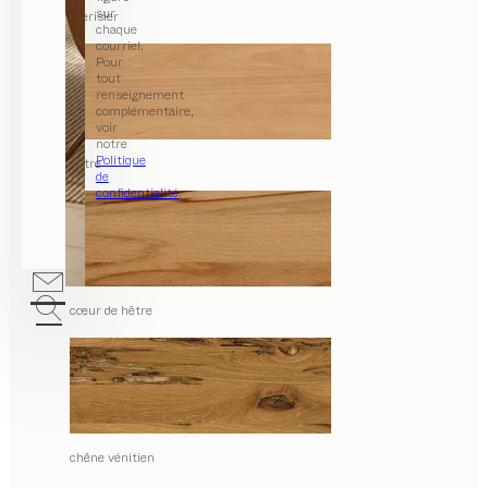
sur
merisier
chaque
courriel.
Pour
tout
renseignement
complémentaire,
voir
notre
Politique
hêtre
de
confidentialité
.
cœur de hêtre
chêne vénitien