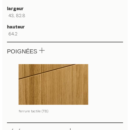
largeur
43, 82.8
hauteur
64.2
POIGNÉES
ferrure tactile (TB)