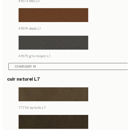
41573 bleu L1
41574 sepia L1
41575 gris moyen L1
CHARGER 14
cuir naturel L7
77710 tartufo L7