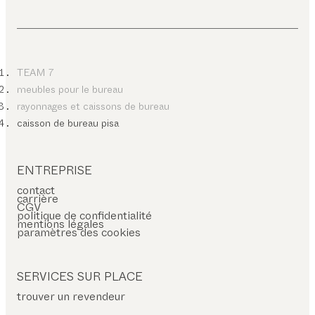
TEAM 7
meubles pour le bureau
rayonnages et caissons de bureau
caisson de bureau pisa
ENTREPRISE
contact
carrière
CGV
politique de confidentialité
mentions légales
paramètres des cookies
SERVICES SUR PLACE
trouver un revendeur