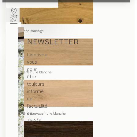
chêne sauvage
NEWSLETTER
Inscrivez-
vous
pour
chêne huile blanche
être
toujours
informé
de
l’actualité
de
chêne sauvage huile blanche
TEAM
7.