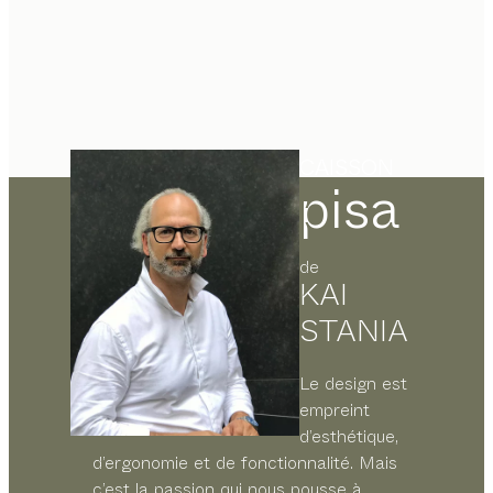
CAISSON
pisa
de
KAI
STANIA
Le design est
empreint
d’esthétique,
d’ergonomie et de fonctionnalité. Mais
c’est la passion qui nous pousse à