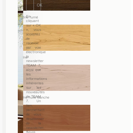
OK
En
chêne fumé
cliquant
sur « OK
», vous
acceptez
de
recevoir
par voie
électronique
la
aulne
newsletter
TEAM 7,
ainsi que
les
informations
inhérentes
sur les
nouveautés
de TEAM
aulne huile blanche
7. Un
lien,
permettant
de vous
désabonner
de la
newsletter,
figure