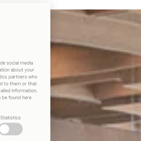
de social media
ation about your
ytics partners who
d to them or that
ailed information,
n be found here
Statistics