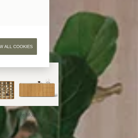
W ALL COOKIES
core
Möbel