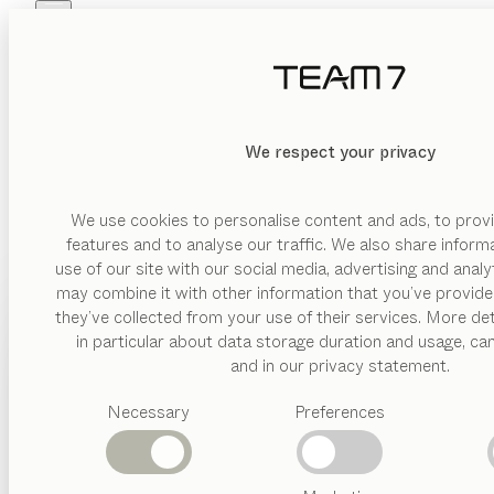
Skip to main content
Skip to page footer
PRODUKTE
INSPIRATION
ÜBER UNS
HÄNDLER
We respect your privacy
We use cookies to personalise content and ads, to provi
features and to analyse our traffic. We also share inform
use of our site with our social media, advertising and anal
may combine it with other information that you’ve provide
PRODUKTE
they’ve collected from your use of their services. More det
in particular about data storage duration and usage, ca
INSPIRATION
Vorgeschlagene
and in our privacy statement.
Kategorien
ÜBER UNS
Necessary
Preferences
Esstische
Küchen
HÄNDLER
Regale
Betten
Abverkauf