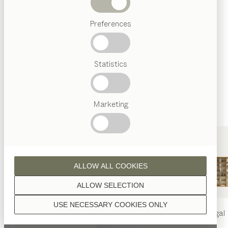
Wenn nicht anders angeführt, werden alle
Abverkauf
Holzoberflächen mit reinem Naturöl veredelt.
Preferences
Beliebte
Begriffe
Österreichisches
Statistics
Handwerk
Interior
Design
Nussbaum
TEAM
7
Marketing
Welt
Eiche
ALLOW ALL COOKIES
ALLOW SELECTION
USE NECESSARY COOKIES ONLY
nya
Tisch
nya
Stuhl
filigno
Regal
Eiche Weißöl