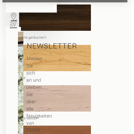
Eiche geräuchert
NEWSLETTER
Melden
Sie
sich
Erle
an und
bleiben
Sie
über
alle
Neuigkeiten
Erle Weißöl
von
TEAM