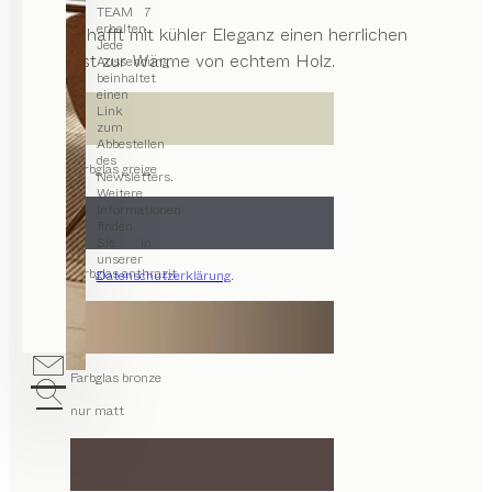
TEAM 7
erhalten.
Glas schafft mit kühler Eleganz einen herrlichen
Jede
Kontrast zur Wärme von echtem Holz.
Aussendung
beinhaltet
einen
Link
zum
Abbestellen
des
Farbglas greige
Newsletters.
Weitere
Informationen
finden
Sie in
unserer
Farbglas anthrazit
Datenschutzerklärung
.
Farbglas bronze
nur matt