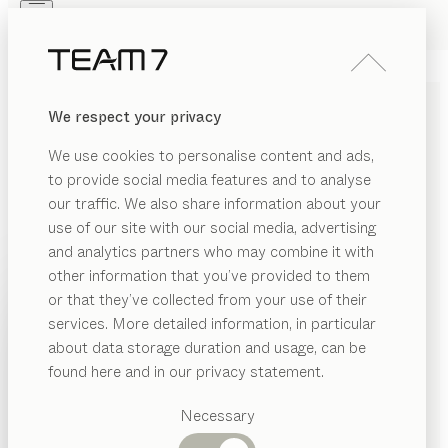
Skip to main content
Skip to page footer
PRODUKTE
INSPIRATION
ÜBER UNS
We respect your privacy
HÄNDLER
float
NACHTTISCH
We use cookies to personalise content and ads,
von
to provide social media features and to analyse
Kai Stania
our traffic. We also share information about your
use of our site with our social media, advertising
Der float Nachttisch ist in seinem Design bis ins Detail
and analytics partners who may combine it with
auf das gleichnamige Bett abgestimmt: exakte Linien,
other information that you’ve provided to them
sanfte Rundungen, schlicht mit liebevollen
PRODUKTE
or that they’ve collected from your use of their
handwerklichen Details und variantenreich in der
services. More detailed information, in particular
INSPIRATION
individuellen Gestaltung.
Vorgeschlagene
about data storage duration and usage, can be
HÄNDLER FINDEN
Kategorien
ÜBER UNS
found here and in our privacy statement.
Esstische
HOLZARTEN
HÄNDLER
Küchen
Necessary
Regale
Betten