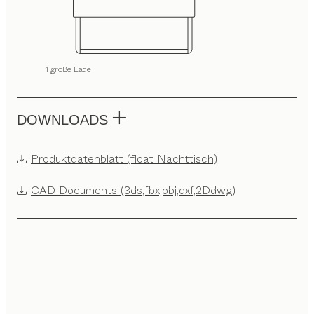
1 große Lade
DOWNLOADS
Produktdatenblatt (float Nachttisch)
CAD Documents (3ds,fbx,obj,dxf,2Ddwg)