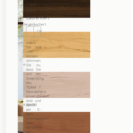
7 auf
dem
Laufenden.
Eiche geräuchert
OK
Indem
Sie auf
„OK“
klicken,
stimmen
Erle
Sie zu,
dass Sie
mit der
Zusendung
des
TEAM 7
Newsletters
einverstanden
sind und
Erle Weißöl
damit
per E-
Mail
Informationen
über
Aktuelles
bei