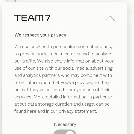
Skip to main content
Skip to page footer
PRODUKTE
INSPIRATION
ÜBER UNS
We respect your privacy
HÄNDLER
NACHTKONSOLE
We use cookies to personalise content and ads,
von
to provide social media features and to analyse
Jacob Strobel
our traffic. We also share information about your
use of our site with our social media, advertising
Pur in der Materialität, universell in der Formgebung.
and analytics partners who may combine it with
Ihr schlichtes Design macht die Nachtkonsole flexibel
other information that you’ve provided to them
mit vielen Betten kombinierbar. Als praktische Ablage
PRODUKTE
or that they’ve collected from your use of their
ist sie eine günstige Alternative zum klassischen
services. More detailed information, in particular
INSPIRATION
Nachttisch.
Vorgeschlagene
about data storage duration and usage, can be
HÄNDLER FINDEN
Kategorien
ÜBER UNS
found here and in our privacy statement.
Esstische
HOLZARTEN
HÄNDLER
Küchen
Necessary
Regale
Betten