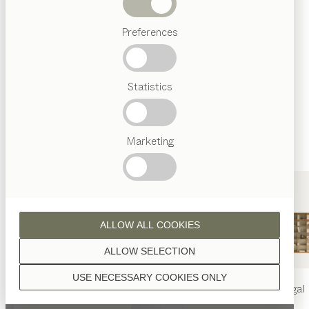
Wenn nicht anders angeführt, werden alle
Abverkauf
Holzoberflächen mit reinem Naturöl veredelt.
Preferences
Beliebte
Begriffe
Österreichisches
Statistics
Handwerk
Interior
Design
Nussbaum
TEAM
7
Marketing
Welt
Nussbaum Wild
ALLOW ALL COOKIES
ALLOW SELECTION
USE NECESSARY COOKIES ONLY
nya
Tisch
nya
Stuhl
filigno
Regal
Eiche